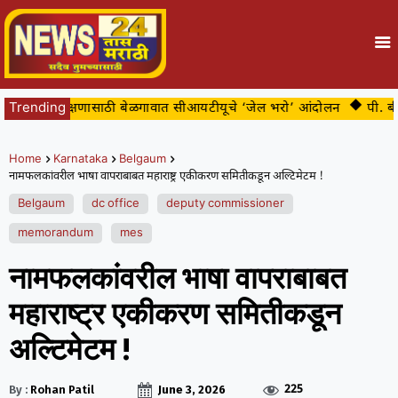
्या संरक्षणासाठी बेळगावात सीआयटीयूचे ‘जेल भरो’ आंदोलन
Trending
पी. बी. रोडन
Home
Karnataka
Belgaum
नामफलकांवरील भाषा वापराबाबत महाराष्ट्र एकीकरण समितीकडून अल्टिमेटम !
Belgaum
dc office
deputy commissioner
memorandum
mes
नामफलकांवरील भाषा वापराबाबत
महाराष्ट्र एकीकरण समितीकडून
अल्टिमेटम !
225
By :
Rohan Patil
June 3, 2026