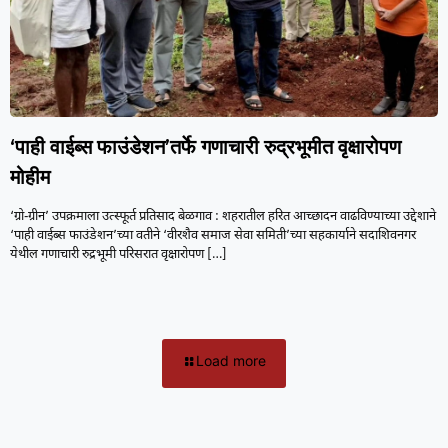
‘पाही वाईब्स फाउंडेशन’तर्फे गणाचारी रुद्रभूमीत वृक्षारोपण
मोहीम
‘ग्रो-ग्रीन’ उपक्रमाला उत्स्फूर्त प्रतिसाद बेळगाव : शहरातील हरित आच्छादन वाढविण्याच्या उद्देशाने
‘पाही वाईब्स फाउंडेशन’च्या वतीने ‘वीरशैव समाज सेवा समिती’च्या सहकार्याने सदाशिवनगर
येथील गणाचारी रुद्रभूमी परिसरात वृक्षारोपण
[…]
Load more