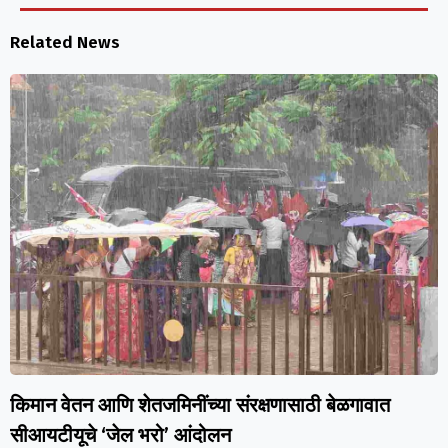
Related News
किमान वेतन आणि शेतजमिनींच्या संरक्षणासाठी बेळगावात
सीआयटीयूचे ‘जेल भरो’ आंदोलन