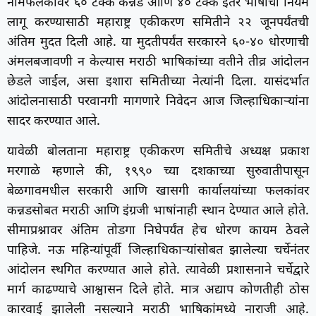
नामफलकांवर ६० टक्के कन्नड आणि ४० टक्के इतर भाषांचा नियम
लागू करण्यासाठी महाराष्ट्र एकीकरण समितीने २२ जूनपर्यंतची
अंतिम मुदत दिली आहे. या मुदतीपर्यंत सरकारने ६०-४० धोरणाची
अंमलबजावणी न केल्यास मराठी भाषिकांच्या वतीने तीव्र आंदोलन
छेडले जाईल, असा इशारा समितीच्या नेत्यांनी दिला. यासंदर्भात
आंदोलनासाठी परवानगी मागणारे निवेदन आज जिल्हाधिकाऱ्यांना
सादर करण्यात आले.
यावेळी बोलताना महाराष्ट्र एकीकरण समितीचे अध्यक्ष प्रकाश
मरगाळे म्हणाले की, १९९० च्या दशकाच्या सुरुवातीपासून
बेळगावमधील सरकारी आणि खासगी कार्यालयांच्या फलकांवर
कन्नडसोबत मराठी आणि इंग्रजी भाषांनाही स्थान देण्यात आले होते.
सीमाप्रश्नावर अंतिम तोडगा निघेपर्यंत हेच धोरण कायम ठेवले
पाहिजे. नऊ महिन्यांपूर्वी जिल्हाधिकाऱ्यांसोबत झालेल्या चर्चेनंतर
आंदोलन स्थगित करण्यात आले होते. त्यावेळी प्रशासनाने चर्चेद्वारे
मार्ग काढण्याचे आश्वासन दिले होते. मात्र अद्याप कोणतीही ठोस
कारवाई झालेली नसल्याने मराठी भाषिकांमध्ये नाराजी आहे.