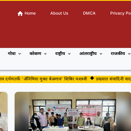
Home
About Us
DMCA
Privacy Po
गोवा
कोकण
राष्ट्रीय
आंतराष्ट्रीय
राजकीय
्पणतर्फे ‘ॲनिमिया मुक्त बेळगाव’ शिबिर यशस्वी
प्रख्यात संवादिनी वादक सु