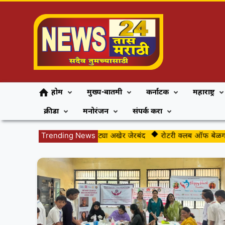
होम
मुख्य-बातमी
कर्नाटक
महाराष्ट्र
क्रीडा
मनोरंजन
संपर्क करा
सुतकटीच्या जंगलातील बिबट्या अखेर जेरबंद
Trending News
रोटरी क्लब ऑफ बेळगाव दर