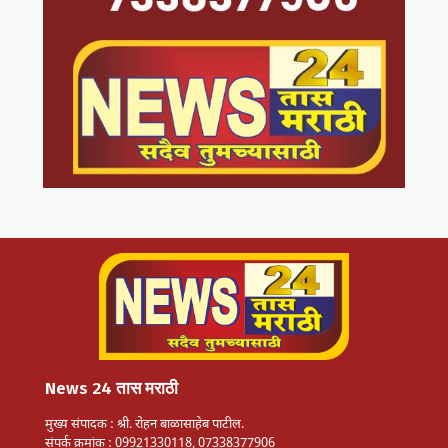
News 24 तास मराठी
मुख्य संपादक : श्री. रोहन बाळासाहेब पाटील.
संपर्क क्रमांक : 09921330118, 07338377906