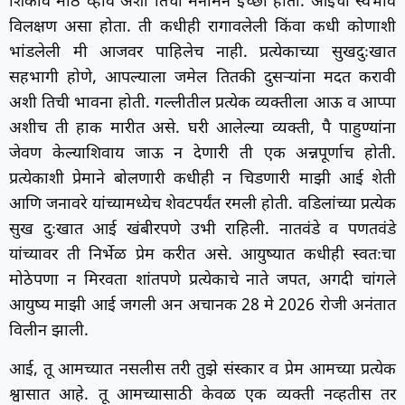
शिकावे मोठे व्हावे अशी तिची मनोमन इच्छा होती. आईचा स्वभाव
विलक्षण असा होता. ती कधीही रागावलेली किंवा कधी कोणाशी
भांडलेली मी आजवर पाहिलेच नाही. प्रत्येकाच्या सुखदुःखात
सहभागी होणे, आपल्याला जमेल तितकी दुसऱ्यांना मदत करावी
अशी तिची भावना होती. गल्लीतील प्रत्येक व्यक्तीला आऊ व आप्पा
अशीच ती हाक मारीत असे. घरी आलेल्या व्यक्ती, पै पाहुण्यांना
जेवण केल्याशिवाय जाऊ न देणारी ती एक अन्नपूर्णाच होती.
प्रत्येकाशी प्रेमाने बोलणारी कधीही न चिडणारी माझी आई शेती
आणि जनावरे यांच्यामध्येच शेवटपर्यंत रमली होती. वडिलांच्या प्रत्येक
सुख दुःखात आई खंबीरपणे उभी राहिली. नातवंडे व पणतवंडे
यांच्यावर ती निर्भेळ प्रेम करीत असे. आयुष्यात कधीही स्वतःचा
मोठेपणा न मिरवता शांतपणे प्रत्येकाचे नाते जपत, अगदी चांगले
आयुष्य माझी आई जगली अन अचानक 28 मे 2026 रोजी अनंतात
विलीन झाली.
आई, तू आमच्यात नसलीस तरी तुझे संस्कार व प्रेम आमच्या प्रत्येक
श्वासात आहे. तू आमच्यासाठी केवळ एक व्यक्ती नव्हतीस तर