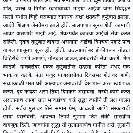
आणि करुणेची खोल ऊब सर्व समाजाला कवटाळून टाकते, अशाच
शांत, प्रसन्न व निर्मळ स्वभावाच्या माझ्या आईचा जन्म सिद्धेश्वर
गल्ली मधील चिट्टी घराण्यात सामान्य अशा शेतकरी कुटुंबात झाला.
आईचे शिक्षण जेमतेमच झाले होते. बालपणापासूनच शेती कामाची
आवड असणारी माझी आई. शेवटपर्यंत काळ्या आईची सेवा करत
राहिली. एकत्र कुटुंबात वावरत असताना आईची दिनचर्या पहाटे पाच
वाजल्यापासूनच सुरू होत होती. उठल्याबरोबर डोकीवरून गोड्या
विहिरीचे पाणी आणणे, गोठ्यात जाऊन,जनावरांची सेवा करणे, शेण
काढणे, याचबरोबर एकत्र कुटुंबातील सदस्या करिता शंभर एक
भाकऱ्या करणे. नंतर मजूर माणसासोबत दिवसभर शेतावर जाणे.
संध्याकाळी परत घरी आल्यावर जनावरांची देखभाल करत स्वयंपाक
करणे. दूध काढणे असा तिचा दिनक्रम असायचा. घरची कामे करत
असतानाच आम्हा सात भावंडांच्या कडे सुद्धा जातीने ती लक्ष घालत
होती. सर्वच मुलावर तिने समान प्रेम, काळजी आणि संस्काराची
छाया पसरविली. आपल्या तिन्ही सुनाना तिने लेकी सारखीच
वागणूक दिली. जावयांना सुद्धा ती मुलाप्रमाणेच मानीत असे. मुलांनी