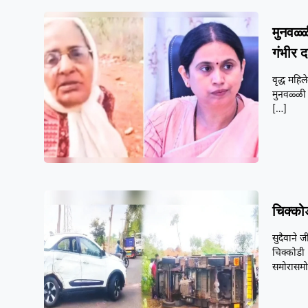
मुनवळ्ळ
गंभीर
वृद्ध महिल
मुनवळ्ळी 
[…]
चिक्को
सुदैवाने
चिक्कोडी 
समोरासम