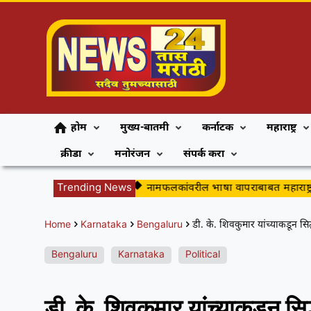
होम
मुख्य-बातमी
कर्नाटक
महाराष्ट्र
क्रीडा
मनोरंजन
संपर्क करा
मुख्य जलवाहिनीला गळती
Trending News
नामफलकांवरील भाषा वापराबाबत महाराष्ट्र ए
Home
Karnataka
Bengaluru
डी. के. शिवकुमार यांच्याकडून सिद
Bengaluru
Karnataka
Political
डी. के. शिवकुमार यांच्याकडून सिद