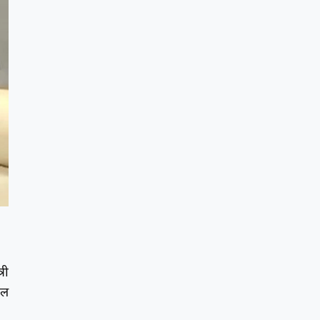
री
ील