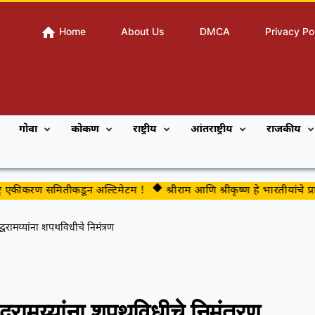
Home
About Us
DMCA
Privacy Po
गोवा
कोकण
राष्ट्रीय
आंतराष्ट्रीय
राजकीय
कीकरण समितीकडून अल्टिमेटम !
श्रीराम आणि श्रीकृष्ण हे भारतीयांचे प्राण 
्धरामय्यांना शपथविधीचे निमंत्रण
्धरामय्यांना शपथविधीचे निमंत्रण