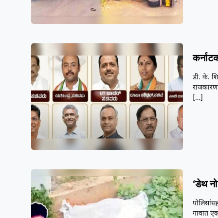
कर्नाटक
डी. के. श
राजकारणात
[…]
‘डेथ न
पोलिसांसह
गावात एका