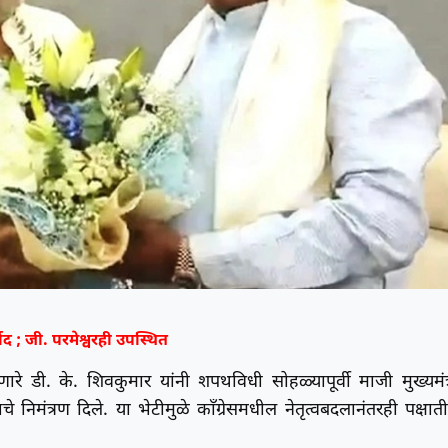
र्वाद ; जी. परमेश्वरही उपस्थित
रे डी. के. शिवकुमार यांनी शपथविधी सोहळ्यापूर्वी माजी मुख्यमंत्
माचे निमंत्रण दिले. या भेटीमुळे काँग्रेसमधील नेतृत्वबदलानंतरही पक्षात