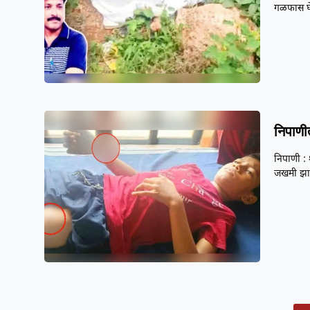
गळफास घ
निपाणीत
निपाणी : 
जखमी झाल