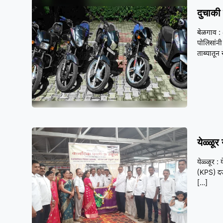
दुचाकी
बेळगाव : 
पोलिसांन
ताब्यातून 
येळ्ळूर
येळ्ळूर :
(KPS) दर्
[…]