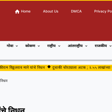
Home
About Us
DMCA
Privacy Po
गोवा
कोकण
राष्ट्रीय
आंतराष्ट्रीय
राजकीय
 विठ्ठलराव माने यांचे निधन
दुचाकी चोरट्याला अटक ; २.५५ लाखांच्या पाच 
े निधन
ांचे निधन