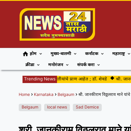
होम
मुख्य-बातमी
कर्नाटक
महाराष्ट्र
क्रीडा
मनोरंजन
संपर्क करा
श्रीराम आणि श्रीकृष्ण हे भारतीयांचे प्राण आहेत ; डॉ. शेवडे
Trending News
श्री. जानकीराम
Home
Karnataka
Belgaum
श्री. जानकीराम विठ्ठलराव माने यांच
Belgaum
local news
Sad Demice
श्री. जानकीराम विठ्ठलराव माने य