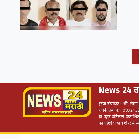
News 24 ता
मुख्य संपादक : श्री. रोह
संपर्क क्रमांक : 099
या न्यूज पोर्टलला प्रक
कायदेशीर न्याय क्षेत्र: बे