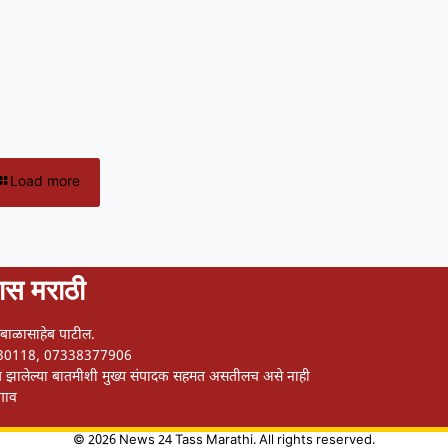
Load more
स मराठी
न बाळासाहेब पाटील.
21330118, 07338377906
ाशित झालेल्या बातमीशी मुख्य संपादक सहमत असतीलच असे नाही
ळगाव
©
2026
News 24 Tass Marathi. All rights reserved.