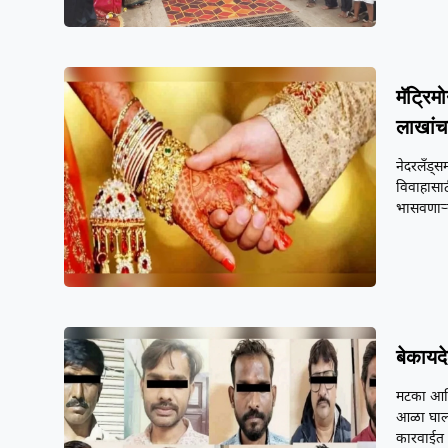
मॅट्रि
लाखांचा
नेदरलँड्
विवाहासाठ
भासवणाऱ्
बेकायद
मटका आणि
आळा घालण
कारवाईत