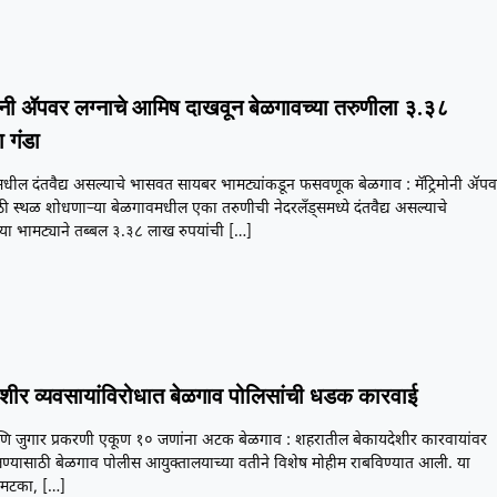
मोनी ॲपवर लग्नाचे आमिष दाखवून बेळगावच्या तरुणीला ३.३८
 गंडा
समधील दंतवैद्य असल्याचे भासवत सायबर भामट्यांकडून फसवणूक बेळगाव : मॅट्रिमोनी ॲप
ी स्थळ शोधणाऱ्या बेळगावमधील एका तरुणीची नेदरलँड्समध्ये दंतवैद्य असल्याचे
या भामट्याने तब्बल ३.३८ लाख रुपयांची
[…]
ेशीर व्यवसायांविरोधात बेळगाव पोलिसांची धडक कारवाई
 जुगार प्रकरणी एकूण १० जणांना अटक बेळगाव : शहरातील बेकायदेशीर कारवायांवर
्यासाठी बेळगाव पोलीस आयुक्तालयाच्या वतीने विशेष मोहीम राबविण्यात आली. या
 मटका,
[…]