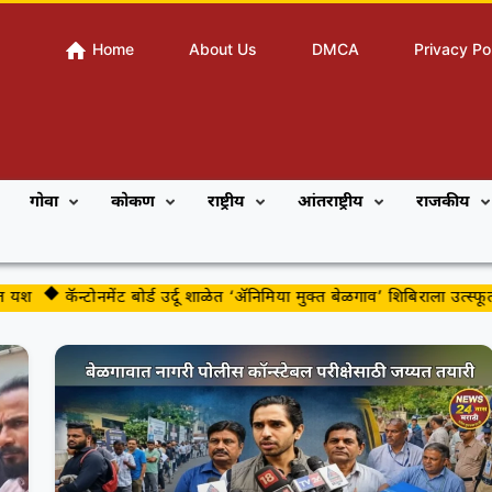
Home
About Us
DMCA
Privacy Po
गोवा
कोकण
राष्ट्रीय
आंतराष्ट्रीय
राजकीय
श
कॅन्टोनमेंट बोर्ड उर्दू शाळेत ‘ॲनिमिया मुक्त बेळगाव’ शिबिराला उत्स्फूर्त प्