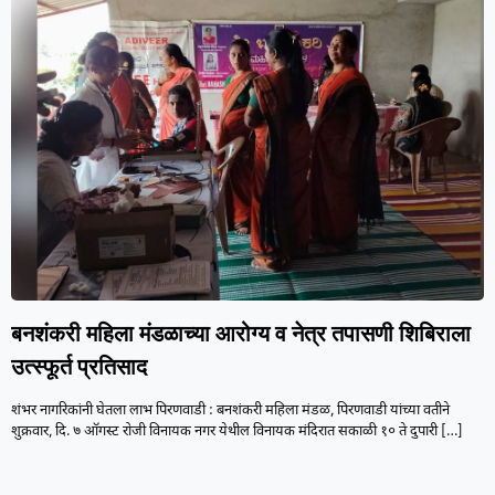
बनशंकरी महिला मंडळाच्या आरोग्य व नेत्र तपासणी शिबिराला
उत्स्फूर्त प्रतिसाद
शंभर नागरिकांनी घेतला लाभ पिरणवाडी : बनशंकरी महिला मंडळ, पिरणवाडी यांच्या वतीने
शुक्रवार, दि. ७ ऑगस्ट रोजी विनायक नगर येथील विनायक मंदिरात सकाळी १० ते दुपारी
[…]