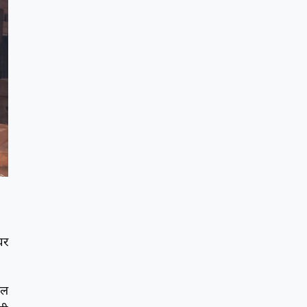
घर
ील