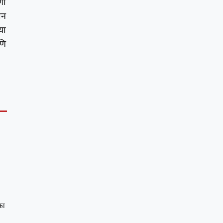
णी
ान
या
णि
का