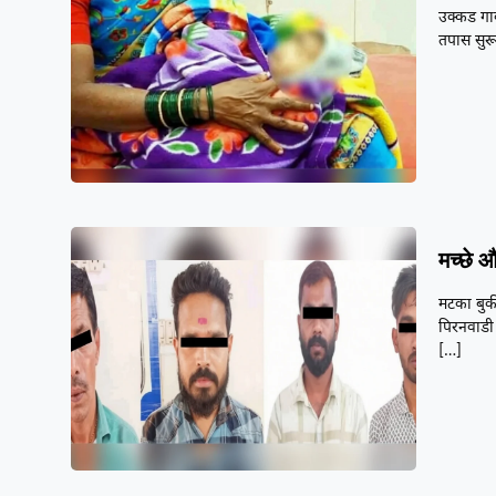
उक्कड गा
तपास सुरू
मच्छे 
मटका बुकी
पिरनवाडी
[…]