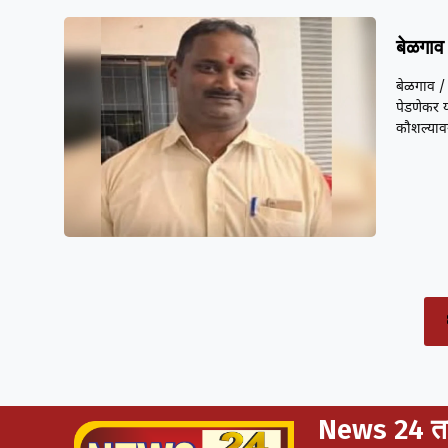
बेळगाव 
बेळगाव / 
पेडणेकर य
कौशल्यावर
News 24 ता