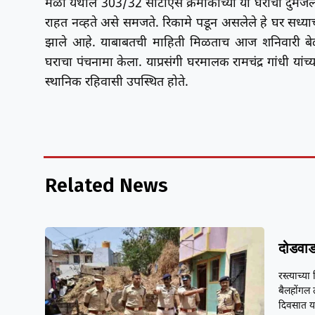
मळा येथील 303/32 सीटीएस क्रमांकाच्या या घराची दुम
राहत नव्हते असे समजते. रिकामे पडून असलेले हे घर सध्या
झाले आहे. याबाबतची माहिती मिळताच आज शनिवारी बेळगा
घराचा पंचनामा केला. याप्रसंगी घरमालक रामचंद्र गांधी या
स्थानिक रहिवासी उपस्थित होते.
Related News
दोडवाड
रस्त्याच्
बैलहोंगल 
दिवसात 