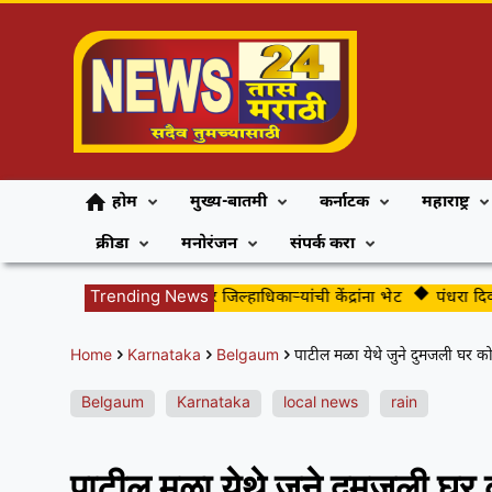
होम
मुख्य-बातमी
कर्नाटक
महाराष्ट्र
क्रीडा
मनोरंजन
संपर्क करा
दहावी परीक्षेच्या पार्श्वभूमीवर जिल्हाधिकाऱ्यांची केंद्रांना भेट
Trending News
पंधरा दिवसांच्
Home
Karnataka
Belgaum
पाटील मळा येथे जुने दुमजली घर क
Belgaum
Karnataka
local news
rain
पाटील मळा येथे जुने दुमजली घर