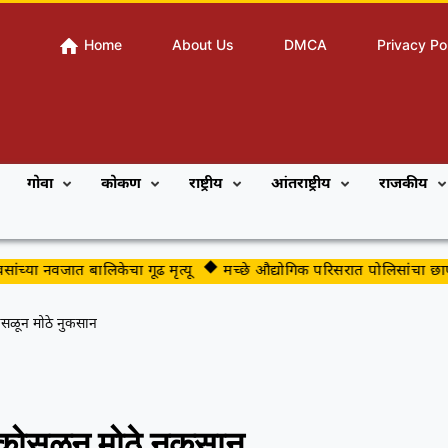
Home
About Us
DMCA
Privacy Po
गोवा
कोकण
राष्ट्रीय
आंतराष्ट्रीय
राजकीय
या नवजात बालिकेचा गूढ मृत्यू
मच्छे औद्योगिक परिसरात पोलिसांचा छापा
ोसळून मोठे नुकसान
 कोसळून मोठे नुकसान