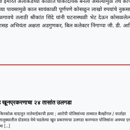
जली इमारत अलीकडच्या काळात धोकादायक बनली असल्यामुळे तेथे को
च्या पावसामुळे काल सायंकाळी पूर्णपणे कोसळून लाखो रुपयांचे नुकस
वचे तलाठी श्रीकांत शिंदे यांनी घटनास्थळी भेट देऊन कोसळलेल्
ंच्यासह अभियंता अक्षता अडगुणकर, बिल कलेक्टर निंगाप्पा जी. डी. आ
 खूनप्रकरणाचा २४ तासांत उलगडा
या किरकोळ वादातून नातेवाईकाची हत्या ; आरोपी पोलिसांच्या ताब्यात बैलहोंगल / वार्ताहर
तालुक्यातील दोडवाड येथे घडलेल्या खून प्रकरणाचा उलगडा करण्यात पोलिसांना अवघ्या ए
यश
[…]