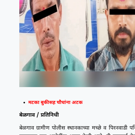
मटका बुकीसह चौघांना अटक
बेळगाव / प्रतिनिधी
बेळगाव ग्रामीण पोलीस स्थानकाच्या मच्छे व पिरनवाडी