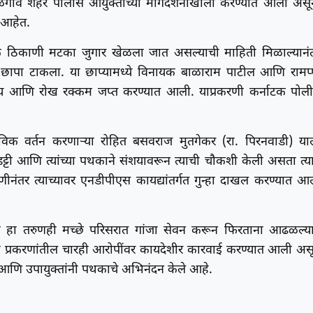
गाव शहर पोलीस आयुक्तांच्या मार्गदर्शनाखाली करण्यात आली असू
े आहेत.
निक ठिकाणी मटका जुगार खेळला जात असल्याची माहिती मिळाल्यानं
 छापा टाकला. या छाप्यामध्ये विनायक बाळाराम पाटील आणि रामप्
साहित्य आणि रोख रक्कम जप्त करण्यात आली. याप्रकरणी कर्नाटक पोल
ाविक वर्तन करणाऱ्या रोहित बसवराज मुतगेकर (रा. पिरनवाडी) या
ट्टी आणि त्यांच्या पथकाने संशयावरून त्याची चौकशी केली असता त्या
सणीनंतर त्याच्यावर एनडीपीएस कायद्यांतर्गत गुन्हा दाखल करण्यात आ
ळ हा तरुणही मच्छे परिसरात गांजा सेवन करून फिरताना आढळल्या
ी प्रकरणांतील चारही आरोपींवर कायदेशीर कारवाई करण्यात आली अस
त आणि उपायुक्तांनी पथकाचे अभिनंदन केले आहे.