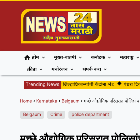
होम
मुख्य-बातमी
कर्नाटक
महाराष्ट्र
क्रीडा
मनोरंजन
संपर्क करा
दहावी परीक्षेच्या पार्श्वभूमीवर जिल्हाधिकाऱ्यांची केंद्रांना भेट
Trending News
पंधरा दिवसांच्
Home
Karnataka
Belgaum
मच्छे औद्योगिक परिसरात पोलिसांच
Belgaum
Crime
police department
मच्छे औद्योगिक परिसरात पोलिसां