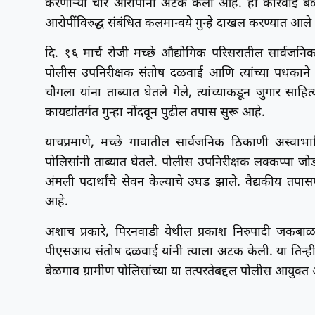
करणाऱ्या चार आरोपींना अटक केली आहे. ही कारवाई बेळ
आरोपींविरुद्ध संबंधित कलमान्वये गुन्हे दाखल करण्यात आल
दि. १६ मार्च रोजी मच्छे औद्योगिक परिसरातील सार्वज
पोलीस उपनिरीक्षक संतोष दळवाई आणि त्यांच्या पथकाने
चौगला यांना ताब्यात घेतले गेले, त्यांच्याकडून जुगार 
कायद्यांतर्गत गुन्हा नोंदवून पुढील तपास सुरू आहे.
याचप्रमाणे, मच्छे गावातील सार्वजनिक ठिकाणी अस्वाभ
पोलिसांनी ताब्यात घेतले. पोलीस उपनिरीक्षक लक्कप्पा जोड
अंमली पदार्थांचे सेवन केल्याचे उघड झाले. वैद्यकीय तपा
आहे.
अशाच प्रकारे, पिरनवाडी येथील प्रकाश निरुपादी जकबा
पीएसआय संतोष दळवाई यांनी त्याला अटक केली. या तिन्ह
बेळगाव ग्रामीण पोलिसांच्या या तत्परतेबद्दल पोलीस आयुक्