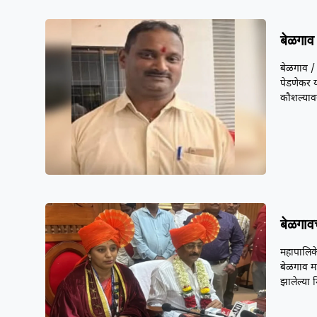
बेळगाव 
बेळगाव / 
पेडणेकर य
कौशल्यावर
बेळगाव
महापालिके
बेळगाव म
झालेल्या