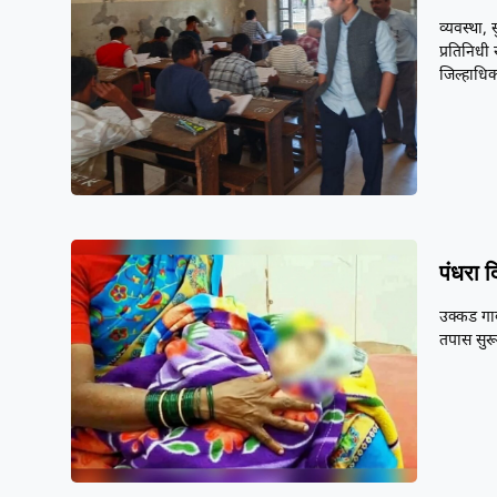
व्यवस्था, 
प्रतिनिधी 
जिल्हाधिक
पंधरा द
उक्कड गा
तपास सुरू