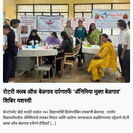
रोटरी क्लब ऑफ बेळगाव दर्पणतर्फे ‘ॲनिमिया मुक्त बेळगाव’
शिबिर यशस्वी
कॅन्टोनमेंट बोर्ड मराठी शाळेत २७२ विद्यार्थ्यांची हिमोग्लोबिन तपासणी बेळगाव : शालेय
विद्यार्थ्यांमधील ॲनिमियाचे लवकर निदान आणि आरोग्य जागरूकता वाढविण्याच्या उद्देशाने रोटरी
क्लब ऑफ बेळगाव दर्पणने हॅपीहार्ट
[…]