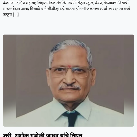
बेळगाव : दक्षिण महाराष्ट्र शिक्षण मंडळ संचलित ज्योती सेंट्रल स्कूल, कॅम्प, बेळगावचा विद्यार्थी
मास्टर वेदांत आनंद मिसाळे याने सी.बी.एस.ई. साऊथ झोन–II जलतरण स्पर्धा २०२६–२७ मध्ये
उत्कृष्ट
[…]
श्री. अशोक गुंडोजी जाधव यांचे निधन