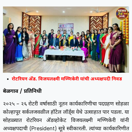
रोटरियन अ‍ॅड. विजयलक्ष्मी मण्णिकेरी यांची अध्यक्षपदी निवड
बेळगाव / प्रतिनिधी
२०२५ – २६ रोटरी वर्षासाठी नूतन कार्यकारिणीचा पदग्रहण सोहळा
कोल्हापूर सर्कलजवळील हॉटेल लॉर्ड्स येथे उत्साहात पार पडला. या
सोहळ्यात रोटरियन अ‍ॅडव्होकेट विजयलक्ष्मी मण्णिकेरी यांनी
अध्यक्षपदाची (President) सूत्रे स्वीकारली. त्यांच्या कार्यकारिणीत