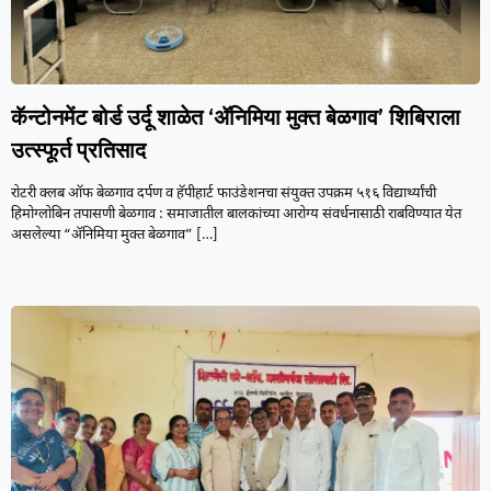
कॅन्टोनमेंट बोर्ड उर्दू शाळेत ‘ॲनिमिया मुक्त बेळगाव’ शिबिराला
उत्स्फूर्त प्रतिसाद
रोटरी क्लब ऑफ बेळगाव दर्पण व हॅपीहार्ट फाउंडेशनचा संयुक्त उपक्रम ५१६ विद्यार्थ्यांची
हिमोग्लोबिन तपासणी बेळगाव : समाजातील बालकांच्या आरोग्य संवर्धनासाठी राबविण्यात येत
असलेल्या “ॲनिमिया मुक्त बेळगाव”
[…]