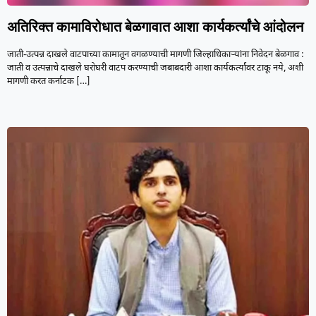
अतिरिक्त कामाविरोधात बेळगावात आशा कार्यकर्त्यांचे आंदोलन
जाती-उत्पन्न दाखले वाटपाच्या कामातून वगळण्याची मागणी जिल्हाधिकाऱ्यांना निवेदन बेळगाव :
जाती व उत्पन्नाचे दाखले घरोघरी वाटप करण्याची जबाबदारी आशा कार्यकर्त्यांवर टाकू नये, अशी
मागणी करत कर्नाटक
[…]