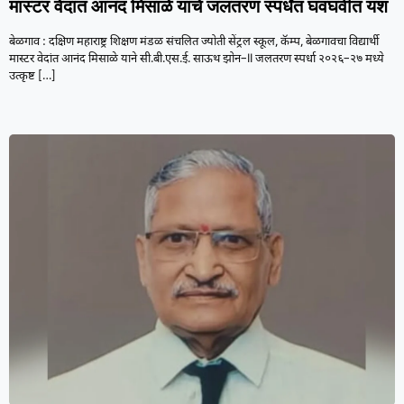
मास्टर वेदांत आनंद मिसाळे यांचे जलतरण स्पर्धेत घवघवीत यश
बेळगाव : दक्षिण महाराष्ट्र शिक्षण मंडळ संचलित ज्योती सेंट्रल स्कूल, कॅम्प, बेळगावचा विद्यार्थी
मास्टर वेदांत आनंद मिसाळे याने सी.बी.एस.ई. साऊथ झोन–II जलतरण स्पर्धा २०२६–२७ मध्ये
उत्कृष्ट
[…]