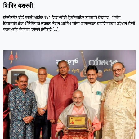
शिबिर यशस्वी
कॅन्टोनमेंट बोर्ड मराठी शाळेत २७२ विद्यार्थ्यांची हिमोग्लोबिन तपासणी बेळगाव : शालेय
विद्यार्थ्यांमधील ॲनिमियाचे लवकर निदान आणि आरोग्य जागरूकता वाढविण्याच्या उद्देशाने रोटरी
क्लब ऑफ बेळगाव दर्पणने हॅपीहार्ट
[…]