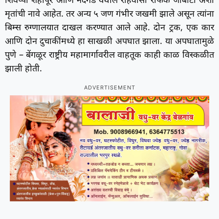
शिवप्पा शहापूर आणि नंदगड येथील रहिवासी रफिक जांबोटी अशी
मृतांची नावे आहेत. तर अन्य ५ जण गंभीर जखमी झाले असून त्यांना
बिम्स रुग्णालयात दाखल करण्यात आले आहे. दोन ट्रक, एक कार
आणि दोन दुचाकींमध्ये हा साखळी अपघात झाला. या अपघातामुळे
पुणे – बेंगळूर राष्ट्रीय महामार्गावरील वाहतूक काही काळ विस्कळीत
झाली होती.
ADVERTISEMENT