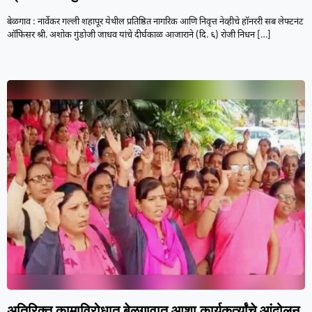
बेळगाव : नार्वेकर गल्ली शहापूर येथील प्रतिष्ठित नागरिक आणि निवृत्त नेव्हीचे हॉनररी सब लेफ्टनंट
ऑफिसर श्री. अशोक गुंडोजी जाधव यांचे दीर्घकाळ आजाराने (दि. ६) रोजी निधन
[…]
अतिरिक्त कामाविरोधात बेळगावात आशा कार्यकर्त्यांचे आंदोलन