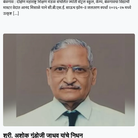
बेळगाव : दक्षिण महाराष्ट्र शिक्षण मंडळ संचलित ज्योती सेंट्रल स्कूल, कॅम्प, बेळगावचा विद्यार्थी
मास्टर वेदांत आनंद मिसाळे याने सी.बी.एस.ई. साऊथ झोन–II जलतरण स्पर्धा २०२६–२७ मध्ये
उत्कृष्ट
[…]
श्री. अशोक गुंडोजी जाधव यांचे निधन