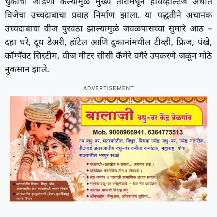
चुकीची जोडणी केल्यामुळे मुख्य तारांमधून हायव्होल्टेज अर्थात
विजेचा उच्चदाबाचा प्रवाह निर्माण झाला. या पद्धतीने अचानक
उच्चदाबाचा वीज पुरवठा झाल्यामुळे जवळपासच्या सुमारे आठ –
दहा घरे, दूध डेअरी, हॉटेल आणि दुकानांमधील टीव्ही, फ्रिज, पंखे,
कॉम्पॅक्ट सिस्टीम, वीज मीटर सीसी कॅमेरे वगैरे उपकरणे जळून मोठे
नुकसान झाले.
ADVERTISEMENT