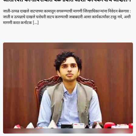
जाती-उत्पन्न दाखले वाटपाच्या कामातून वगळण्याची मागणी जिल्हाधिकाऱ्यांना निवेदन बेळगाव :
जाती व उत्पन्नाचे दाखले घरोघरी वाटप करण्याची जबाबदारी आशा कार्यकर्त्यांवर टाकू नये, अशी
मागणी करत कर्नाटक
[…]