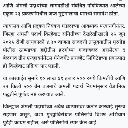
आणि अंमली पदार्थांच्या लागवडीशी संबंधित नोंदविण्यात आलेल्या
एकूण २३ प्रकरणांमधील जप्त मुद्देमालाचा यामध्ये समावेश होता.
न्यायालय आणि प्रदूषण नियंत्रण मंडळाच्या आवश्यक परवानगीनंतर,
जिल्हा अंमली पदार्थ विल्हेवाट समितीच्या देखरेखीखाली २५ जून
२०२६ रोजी सायंकाळी ४.३० वाजता सावदत्ती तालुक्यातील मुरगोड
पोलीस ठाण्याच्या हद्दीतील हरुगोप्पा गावाजवळ असलेल्या द
बेळगाव ग्रीन एन्व्हायर्नमेंटल मॅनेजमेंट प्रायव्हेट लिमिटेडच्या प्रकल्पात
ही विल्हेवाट प्रक्रिया पार पडली.
या कारवाईत सुमारे १० लाख ४१ हजार ५०० रुपये किमतीचे आणि
२२ किलो ५०० ग्रॅम वजनाचे अंमली पदार्थ नियमांनुसार वैज्ञानिक
पद्धतीने पूर्णतः नष्ट करण्यात आले.
जिल्ह्यात अंमली पदार्थांच्या अवैध व्यापारावर कठोर कारवाई सुरूच
राहणार असून, अशा गुन्ह्यांविरोधात पोलिसांचे विशेष अभियान
पुढेही कायम राहील, असे पोलिसांनी स्पष्ट केले आहे.