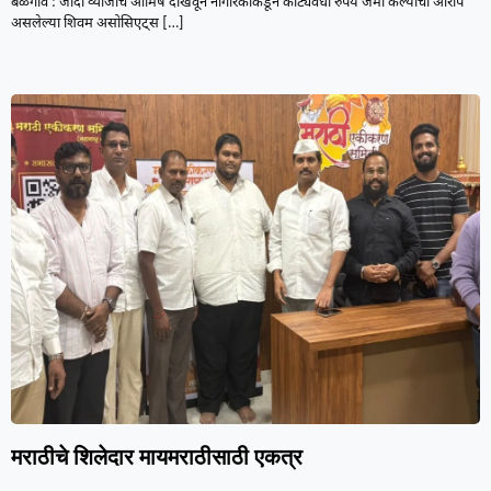
बेळगाव : जादा व्याजाचे आमिष दाखवून नागरिकांकडून कोट्यवधी रुपये जमा केल्याचा आरोप
असलेल्या शिवम असोसिएट्स
[…]
मराठीचे शिलेदार मायमराठीसाठी एकत्र