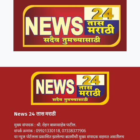
News 24 तास मराठी
मुख्य संपादक : श्री. रोहन बाळासाहेब पाटील.
संपर्क क्रमांक : 09921330118, 07338377906
या न्यूज पोर्टलला प्रकाशित झालेल्या बातमीशी मुख्य संपादक सहमत असतीलच