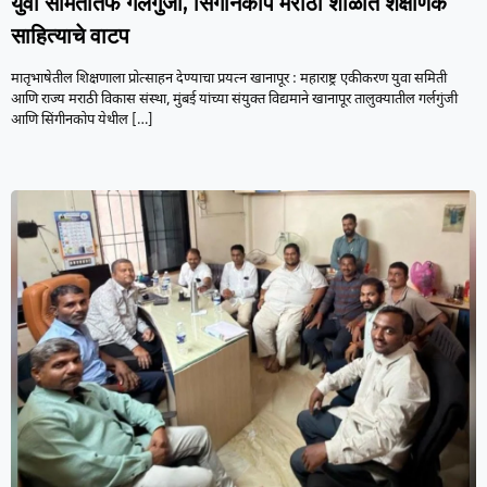
युवा समितीतर्फे गर्लगुंजी, सिंगीनकोप मराठी शाळांत शैक्षणिक
साहित्याचे वाटप
मातृभाषेतील शिक्षणाला प्रोत्साहन देण्याचा प्रयत्न खानापूर : महाराष्ट्र एकीकरण युवा समिती
आणि राज्य मराठी विकास संस्था, मुंबई यांच्या संयुक्त विद्यमाने खानापूर तालुक्यातील गर्लगुंजी
आणि सिंगीनकोप येथील
[…]