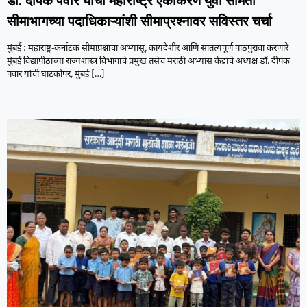
डॉ. दीपक पवार यांची महाराष्ट्र एकीकरण युवा समिती
सीमाभागच्या पदाधिकाऱ्यांशी सीमाप्रश्नावर सविस्तर चर्चा
मुंबई : महाराष्ट्र-कर्नाटक सीमाप्रश्नाचा अभ्यासू, कायदेशीर आणि सातत्यपूर्ण पाठपुरावा करणारे
मुंबई विद्यापीठाच्या राज्यशास्त्र विभागाचे प्रमुख तसेच मराठी अभ्यास केंद्राचे अध्यक्ष डॉ. दीपक
पवार यांची घाटकोपर, मुंबई
[…]