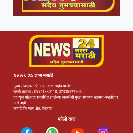
News 24 तास मराठी
मुख्य संपादक : श्री. रोहन बाळासाहेब पाटील.
संपर्क क्रमांक : 09921330118, 07338377906
या न्यूज पोर्टलला प्रकाशित झालेल्या बातमीशी मुख्य संपादक सहमत असतीलच
असे नाही
कायदेशीर न्याय क्षेत्र: बेळगाव
फॉलो करा