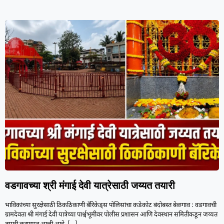
वडगावच्या श्री मंगाई देवी यात्रेसाठी जय्यत तयारी
भाविकांच्या सुरक्षेसाठी ठिकठिकाणी बॅरिकेड्स पोलिसांचा कडेकोट बंदोबस्त बेळगाव : वडगावची
ग्रामदेवता श्री मंगाई देवी यात्रेच्या पार्श्वभूमीवर पोलीस प्रशासन आणि देवस्थान समितीकडून जय्यत