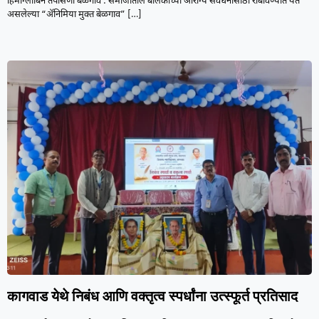
हिमोग्लोबिन तपासणी बेळगाव : समाजातील बालकांच्या आरोग्य संवर्धनासाठी राबविण्यात येत
असलेल्या “ॲनिमिया मुक्त बेळगाव”
[…]
कागवाड येथे निबंध आणि वक्तृत्व स्पर्धांना उत्स्फूर्त प्रतिसाद