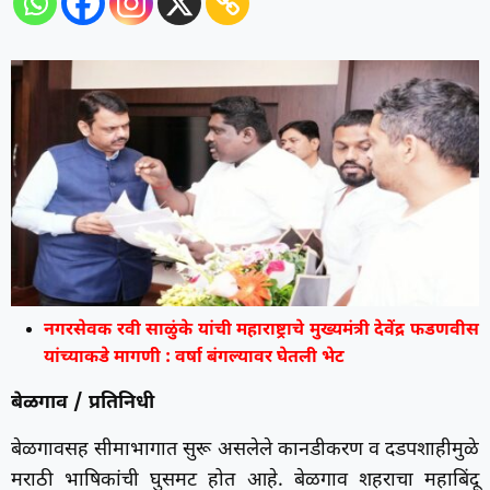
नगरसेवक रवी साळुंके यांची महाराष्ट्राचे मुख्यमंत्री देवेंद्र फडणवीस
यांच्याकडे मागणी : वर्षा बंगल्यावर घेतली भेट
बेळगाव / प्रतिनिधी
बेळगावसह सीमाभागात सुरू असलेले कानडीकरण व दडपशाहीमुळे
मराठी भाषिकांची घुसमट होत आहे. बेळगाव शहराचा महाबिंदू