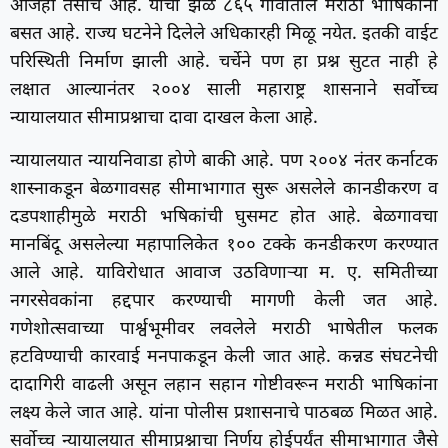
आजही तसाच आहे. याची झळ ८६५ गावातील मराठी भाषिकांना
बसत आहे. राज्य घटनेने दिलेले अधिकारही मिळू नयेत. इतकी वाईट
परिस्थिती निर्माण झाली आहे. चर्चेने पण हा प्रश्न सुटत नाही हे
लक्षात आल्यानंतर २००४ साली महाराष्ट्र शासनाने सर्वोच्च
न्यायालयात सीमाप्रश्नाचा दावा दाखल केला आहे.
न्यायालयात न्यायनिवाडा होणे बाकी आहे. पण २००४ नंतर कर्नाटक
शास्नाकडून बेळगावसह सीमाभागात सुरू असलेले कानडीकरण व
दडपशाहीमुळे मराठी भषिकांची घुसमट होत आहे. बेळगावचा
मानबिंदू असलेल्या महापालिकेत १०० टक्के कनडीकरण करण्यात
आले आहे. याविरोधात आवाज उठविणाऱ्या म. ए. समितीच्या
नगरसेवकांना हद्दपार करण्याची मागणी केली जत आहे.
गणेशोत्सवाच्या पार्श्वभूमीवर लवलेले मराठी भाषेतील फलक
हटविण्याची कारवाई मनपाकडून केली जात आहे. कन्नड संघटनेची
दादागिरी वाढली असून लहान सहान गोष्टीवरून मराठी भाषिकांना
लक्ष्य केले जात आहे. यांना पोलीस प्रशासनाचे पाठबळ मिळत आहे.
सर्वोच्च न्यायालयात सीमाप्रश्नाचा निर्णय होईपर्यंत सीमाभागात जैसे