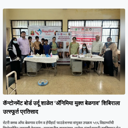
कॅन्टोनमेंट बोर्ड उर्दू शाळेत ‘ॲनिमिया मुक्त बेळगाव’ शिबिराला
उत्स्फूर्त प्रतिसाद
रोटरी क्लब ऑफ बेळगाव दर्पण व हॅपीहार्ट फाउंडेशनचा संयुक्त उपक्रम ५१६ विद्यार्थ्यांची