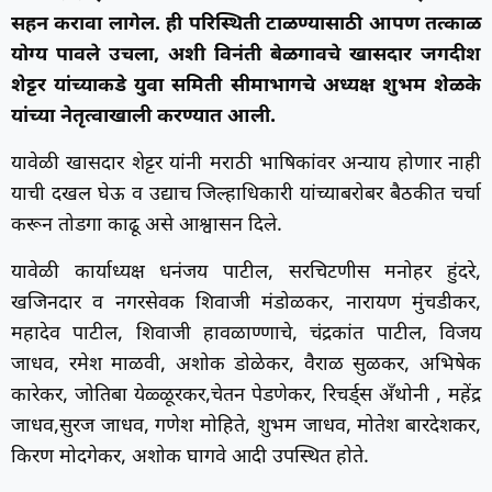
सहन करावा लागेल. ही परिस्थिती टाळण्यासाठी आपण तत्काळ
योग्य पावले उचला, अशी विनंती बेळगावचे खासदार जगदीश
शेट्टर यांच्याकडे युवा समिती सीमाभागचे अध्यक्ष शुभम शेळके
यांच्या नेतृत्वाखाली करण्यात आली.
यावेळी खासदार शेट्टर यांनी मराठी भाषिकांवर अन्याय होणार नाही
याची दखल घेऊ व उद्याच जिल्हाधिकारी यांच्याबरोबर बैठकीत चर्चा
करून तोडगा काढू असे आश्वासन दिले.
यावेळी कार्याध्यक्ष धनंजय पाटील, सरचिटणीस मनोहर हुंदरे,
खजिनदार व नगरसेवक शिवाजी मंडोळकर, नारायण मुंचडीकर,
महादेव पाटील, शिवाजी हावळाण्णाचे, चंद्रकांत पाटील, विजय
जाधव, रमेश माळवी, अशोक डोळेकर, वैराळ सुळकर, अभिषेक
कारेकर, जोतिबा येळ्ळूरकर,चेतन पेडणेकर, रिचर्ड्स अँथोनी , महेंद्र
जाधव,सुरज जाधव, गणेश मोहिते, शुभम जाधव, मोतेश बारदेशकर,
किरण मोदगेकर, अशोक घागवे आदी उपस्थित होते.