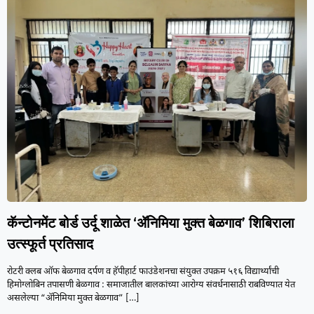
कॅन्टोनमेंट बोर्ड उर्दू शाळेत ‘ॲनिमिया मुक्त बेळगाव’ शिबिराला
उत्स्फूर्त प्रतिसाद
रोटरी क्लब ऑफ बेळगाव दर्पण व हॅपीहार्ट फाउंडेशनचा संयुक्त उपक्रम ५१६ विद्यार्थ्यांची
हिमोग्लोबिन तपासणी बेळगाव : समाजातील बालकांच्या आरोग्य संवर्धनासाठी राबविण्यात येत
असलेल्या “ॲनिमिया मुक्त बेळगाव”
[…]