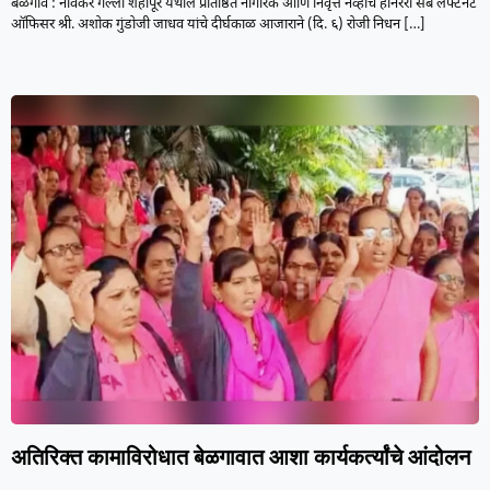
बेळगाव : नार्वेकर गल्ली शहापूर येथील प्रतिष्ठित नागरिक आणि निवृत्त नेव्हीचे हॉनररी सब लेफ्टनंट
ऑफिसर श्री. अशोक गुंडोजी जाधव यांचे दीर्घकाळ आजाराने (दि. ६) रोजी निधन
[…]
अतिरिक्त कामाविरोधात बेळगावात आशा कार्यकर्त्यांचे आंदोलन