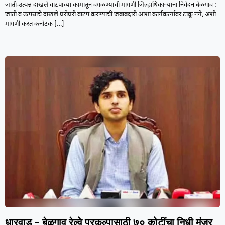
जाती-उत्पन्न दाखले वाटपाच्या कामातून वगळण्याची मागणी जिल्हाधिकाऱ्यांना निवेदन बेळगाव :
जाती व उत्पन्नाचे दाखले घरोघरी वाटप करण्याची जबाबदारी आशा कार्यकर्त्यांवर टाकू नये, अशी
मागणी करत कर्नाटक
[…]
धारवाड – बेळगाव रेल्वे प्रकल्पासाठी ७० कोटींचा निधी मंजूर