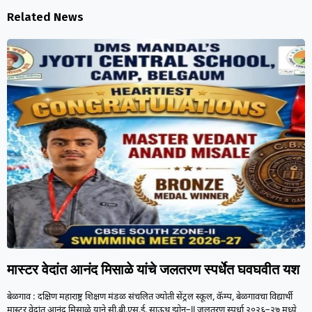
Related News
मास्टर वेदांत आनंद मिसाळे यांचे जलतरण स्पर्धेत घवघवीत यश
बेळगाव : दक्षिण महाराष्ट्र शिक्षण मंडळ संचलित ज्योती सेंट्रल स्कूल, कॅम्प, बेळगावचा विद्यार्थी
मास्टर वेदांत आनंद मिसाळे याने सी.बी.एस.ई. साऊथ झोन–II जलतरण स्पर्धा २०२६–२७ मध्ये