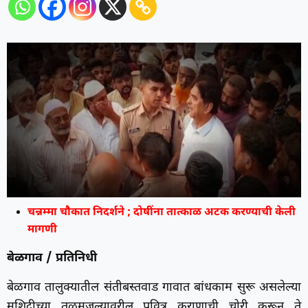
चन्नम्मा चौकात निदर्शने ; दोषींना तात्काळ अटक करण्याची केली
मागणी
बेळगाव / प्रतिनिधी
बेळगाव तालुक्यातील संतीबस्तवाड गावात बांधकाम सुरू असलेल्या
मशिदीच्या तळमजल्यावरील पवित्र कुराणाची चोरी करून ते