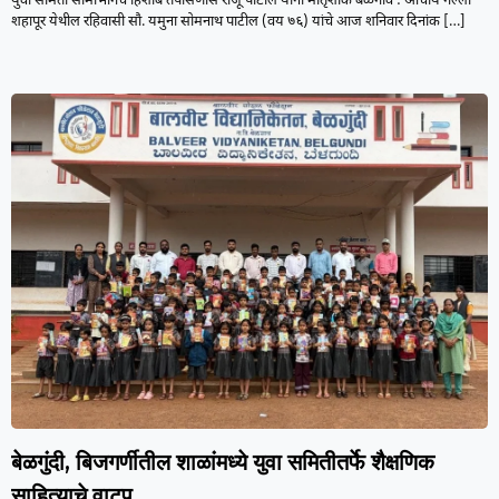
युवा समिती सीमाभागचे हिशोब तपासणीस राजू पाटील यांना मातृशोक बेळगाव : आचार्य गल्ली
शहापूर येथील रहिवासी सौ. यमुना सोमनाथ पाटील (वय ७६) यांचे आज शनिवार दिनांक
[…]
बेळगुंदी, बिजगर्णीतील शाळांमध्ये युवा समितीतर्फे शैक्षणिक
साहित्याचे वाटप