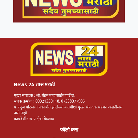
News 24 तास मराठी
मुख्य संपादक : श्री. रोहन बाळासाहेब पाटील.
संपर्क क्रमांक : 09921330118, 07338377906
या न्यूज पोर्टलला प्रकाशित झालेल्या बातमीशी मुख्य संपादक सहमत असतीलच
असे नाही
कायदेशीर न्याय क्षेत्र: बेळगाव
फॉलो करा