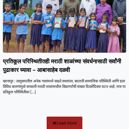
प्रतिकूल परिस्थितीतही मराठी शाळांच्या संवर्धनासाठी सर्वांनी
पुढाकार घ्यावा – आबासाहेब दळवी
खानापूर : तालुक्यातील अनेक गावांमध्ये वाढते स्थलांतर, बदलती सामाजिक परिस्थिती आणि इतर
विविध कारणांमुळे सरकारी मराठी शाळांमधील विद्यार्थ्यांची संख्या दिवसेंदिवस घटत आहे. मात्र या
प्रतिकूल परिस्थितीवर
[…]
Load more