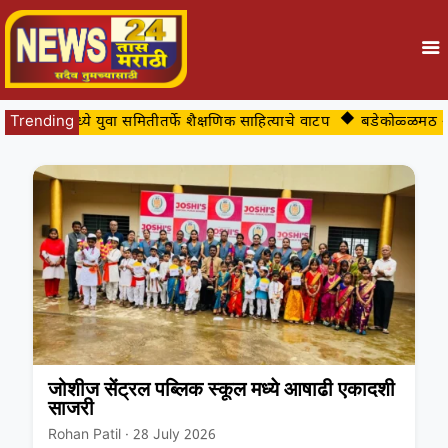
ीतील शाळांमध्ये युवा समितीतर्फे शैक्षणिक साहित्याचे वाटप
Trending
बडेकोळ्ळमठ अपघा
जोशीज सेंट्रल पब्लिक स्कूल मध्ये आषाढी एकादशी
साजरी
Rohan Patil · 28 July 2026