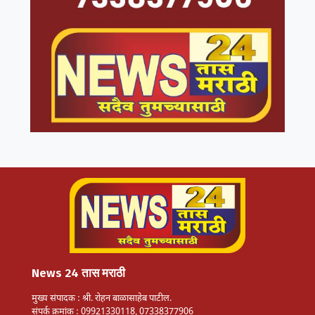
News 24 तास मराठी
मुख्य संपादक : श्री. रोहन बाळासाहेब पाटील.
संपर्क क्रमांक : 09921330118, 07338377906