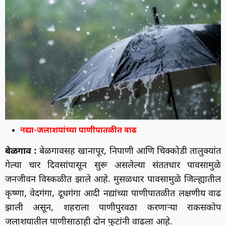
नद्या-जलाशयांच्या पाणीपातळीत वाढ
बेळगाव :
बेळगावसह खानापूर, निपाणी आणि चिक्कोडी तालुक्यांत
गेल्या चार दिवसांपासून सुरू असलेल्या संततधार पावसामुळे
जनजीवन विस्कळीत झाले आहे. मुसळधार पावसामुळे जिल्ह्यातील
कृष्णा, वेदगंगा, दूधगंगा आदी नद्यांच्या पाणीपातळीत लक्षणीय वाढ
झाली असून, शहराला पाणीपुरवठा करणाऱ्या राकसकोप
जलाशयातील पाणीसाठाही दोन फुटांनी वाढला आहे.