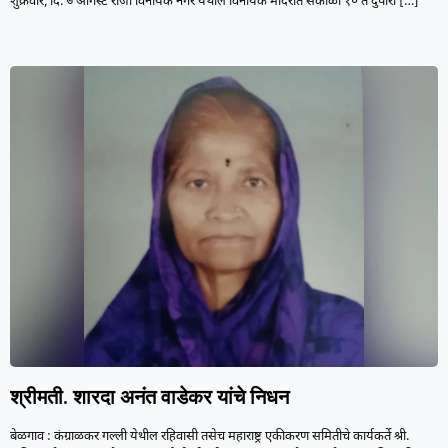
शुक्रवार, दि. ७ ऑगस्ट रोजी विनायक नगर येथील विनायक मंदिरात सकाळी १० ते दुपारी
[…]
श्रीमती. शारदा अनंत वाडेकर यांचे निधन
बेळगाव : कंग्राळकर गल्ली येथील रहिवासी तसेच महाराष्ट्र एकीकरण समितीचे कार्यकर्ते श्री.