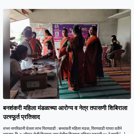
बनशंकरी महिला मंडळाच्या आरोग्य व नेत्र तपासणी शिबिराला
उत्स्फूर्त प्रतिसाद
शंभर नागरिकांनी घेतला लाभ पिरणवाडी : बनशंकरी महिला मंडळ, पिरणवाडी यांच्या वतीने