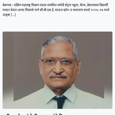
बेळगाव : दक्षिण महाराष्ट्र शिक्षण मंडळ संचलित ज्योती सेंट्रल स्कूल, कॅम्प, बेळगावचा विद्यार्थी
मास्टर वेदांत आनंद मिसाळे याने सी.बी.एस.ई. साऊथ झोन–II जलतरण स्पर्धा २०२६–२७ मध्ये
उत्कृष्ट
[…]