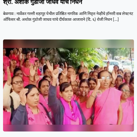
श्री. अशोक गुंडोजी जाधव यांचे निधन
बेळगाव : नार्वेकर गल्ली शहापूर येथील प्रतिष्ठित नागरिक आणि निवृत्त नेव्हीचे हॉनररी सब लेफ्टनंट
ऑफिसर श्री. अशोक गुंडोजी जाधव यांचे दीर्घकाळ आजाराने (दि. ६) रोजी निधन
[…]