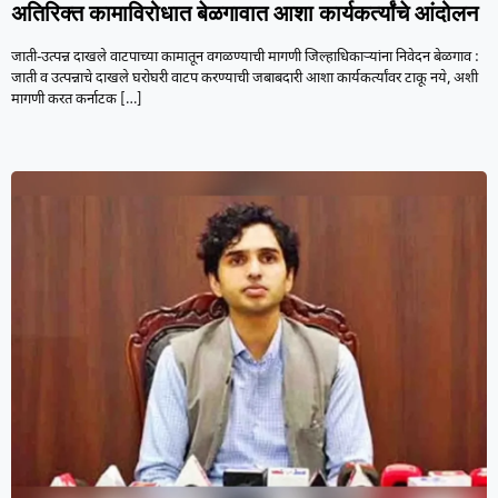
अतिरिक्त कामाविरोधात बेळगावात आशा कार्यकर्त्यांचे आंदोलन
जाती-उत्पन्न दाखले वाटपाच्या कामातून वगळण्याची मागणी जिल्हाधिकाऱ्यांना निवेदन बेळगाव :
जाती व उत्पन्नाचे दाखले घरोघरी वाटप करण्याची जबाबदारी आशा कार्यकर्त्यांवर टाकू नये, अशी
मागणी करत कर्नाटक
[…]