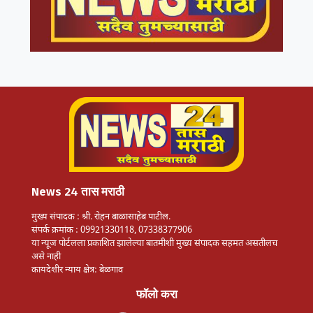
News 24 तास मराठी
मुख्य संपादक : श्री. रोहन बाळासाहेब पाटील.
संपर्क क्रमांक : 09921330118, 07338377906
या न्यूज पोर्टलला प्रकाशित झालेल्या बातमीशी मुख्य संपादक सहमत असतीलच
असे नाही
कायदेशीर न्याय क्षेत्र: बेळगाव
फॉलो करा