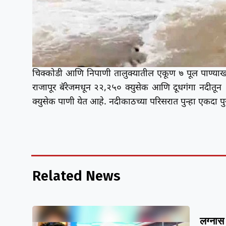
चिक्कोडी आणि निपाणी तालुक्यातील एकूण ७ पूल पाण्याखाल
राजापूर बॅरेजमधून २२,२५० क्युसेक आणि दूधगंगा नदीतू
क्युसेक पाणी येत आहे. नदीकाठच्या परिसरात पुन्हा एकदा प
Related News
लग्नास 