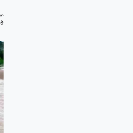
रू
डी