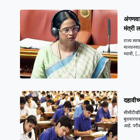
अंगणवा
मंत्री ल
राज्य सरक
मानधनवाढी
घ्यावी,
[…
दहावीच्
सीसीटीव्ह
बुधवारपास
आहे. परीक्