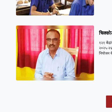
चिक्कोड
१३१ केंद्
२०२५-२६ श
नियोजन क