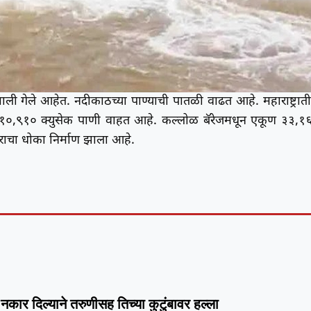
ी गेले आहेत. नदीकाठच्या पाण्याची पातळी वाढत आहे. महाराष्ट्रात
न १०,९१० क्युसेक पाणी वाहत आहे. कल्लोळ बॅरेजमधून एकूण ३३,१
ुराचा धोका निर्माण झाला आहे.
नकार दिल्याने तरुणीसह तिच्या कुटुंबावर हल्ला