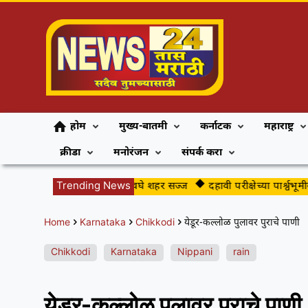
होम
मुख्य-बातमी
कर्नाटक
महाराष्ट्र
क्रीडा
मनोरंजन
संपर्क करा
ीपाडव्याच्या स्वागतासाठी अवघे शहर सज्ज
Trending News
दहावी परीक्षेच्या पार्श्वभूमीवर जिल्
Home
Karnataka
Chikkodi
येडूर-कल्लोळ पुलावर पुराचे पाणी
Chikkodi
Karnataka
Nippani
rain
येडूर-कल्लोळ पुलावर पुराचे पाणी