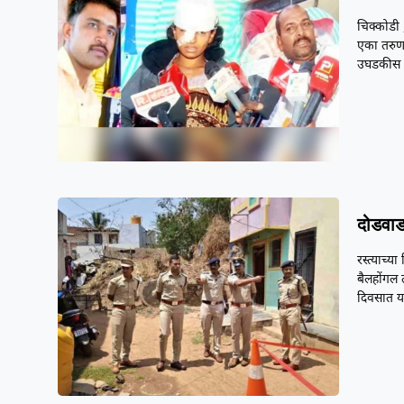
चिक्कोडी 
एका तरुणा
उघडकीस 
दोडवाड
रस्त्याच्
बैलहोंगल 
दिवसात 