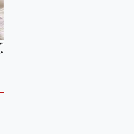
ील
६०