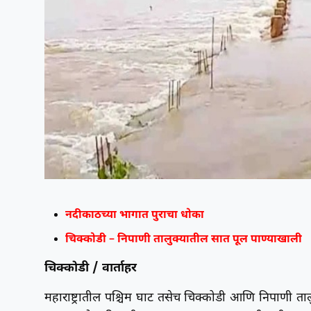
नदीकाठच्या भागात पुराचा धोका
चिक्कोडी – निपाणी तालुक्यातील सात पूल पाण्याखाली
चिक्कोडी / वार्ताहर
महाराष्ट्रातील पश्चिम घाट तसेच चिक्कोडी आणि निपाणी ता