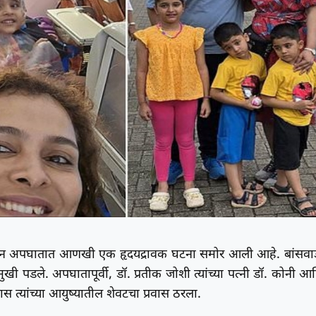
मान अपघातात आणखी एक हृदयद्रावक घटना समोर आली आहे. बांसवा
युमुखी पडले. अपघातापूर्वी, डॉ. प्रतीक जोशी त्यांच्या पत्नी डॉ. कोनी आ
ास त्यांच्या आयुष्यातील शेवटचा प्रवास ठरला.