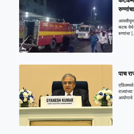
कटकमध
रुग्णांचा
आयसीयूमध
कटक येथे
रुग्णांचा
[
पाच राज
एप्रिलमध्
राज्यांच
आयोगाचे