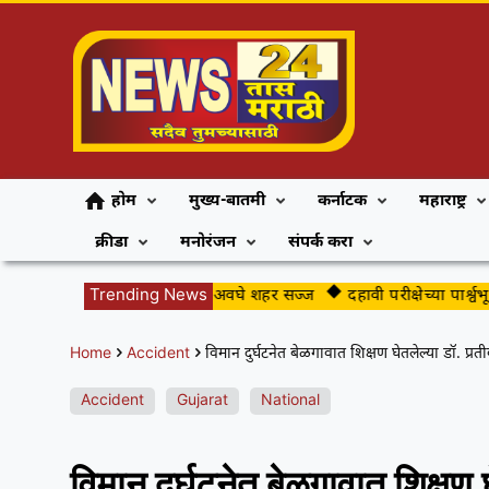
होम
मुख्य-बातमी
कर्नाटक
महाराष्ट्र
क्रीडा
मनोरंजन
संपर्क करा
गुढीपाडव्याच्या स्वागतासाठी अवघे शहर सज्ज
Trending News
दहावी परीक्षेच्या पार्श्वभूमीवर
Home
Accident
विमान दुर्घटनेत बेळगावात शिक्षण घेतलेल्या डॉ. प्रतीक 
Accident
Gujarat
National
विमान दुर्घटनेत बेळगावात शिक्षण घ