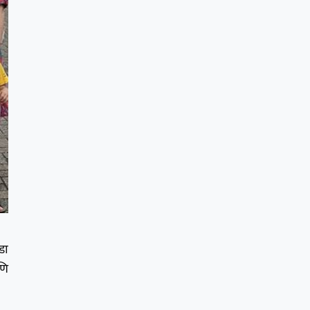
डा
णि