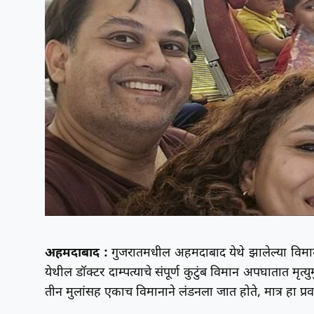
अहमदाबाद :
गुजरातमधील अहमदाबाद येथे झालेल्या वि
येथील डॉक्टर दाम्पत्याचे संपूर्ण कुटुंब विमान अपघातात मृत्
तीन मुलांसह एकाच विमानाने लंडनला जात होते, मात्र हा प्रव