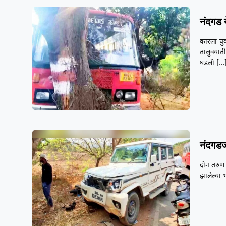
नंदगड 
कारला चु
तालुक्या
घडली
[…
नंदगडज
दोन तरुण 
झालेल्या 