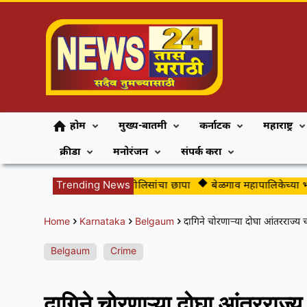
होम
मुख्य-बातमी
कर्नाटक
महाराष्ट्र
क्रीडा
मनोरंजन
संपर्क करा
मच्छे औद्योगिक परिसरात पोलिसांचा छापा
Trending News
बेळगाव महापालिकेच्या भाजप ग
Home
Karnataka
Belgaum
दागिने चोरणाऱ्या दोघा आंतरराज्य 
Belgaum
Crime
दागिने चोरणाऱ्या दोघा आंतरराज्