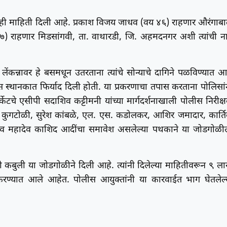
रे ही माहिती दिली आहे. प्रकाश विजय जाधव (वय ४६) राहणार औरंगाबा
) राहणार मिडसांगवी, ता. वाथारडी, जि. अहमदनगर अशी त्यांची ना
लेंकन्नावर हे बसमधून उतरताना त्यांचे सोन्याचे दागिने पळविण्यात आ
पोलीस स्थानकात फिर्याद दिली होती. या प्रकरणाचा तपास करताना पोलिसां
टचे एसीपी सदाशिव कट्टीमनी यांच्या मार्गदर्शनाखाली पोलीस निरीक्
ी. कुगटोळी, सुरेश कांबळे, एल. एस. कडोलकर, आशिर जमादार, कार्त
की व महादेव काशिद आदींचा समावेश असलेल्या पथकाने या जोडगोळी
याची कबुली या जोडगोळीने दिली आहे. त्यांनी दिलेल्या माहितीवरून ९ ल
त करण्यात आले आहेत. पोलीस आयुक्तांनी या कारवाईत भाग घेतलेल्