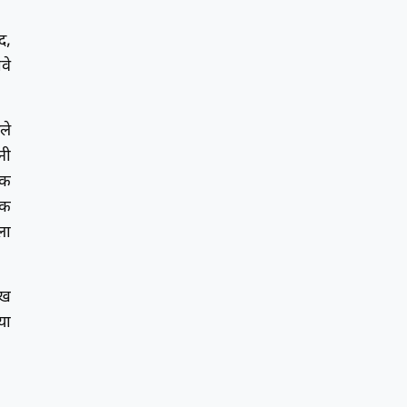
द,
वे
ले
नी
षक
िक
ला
ाख
या