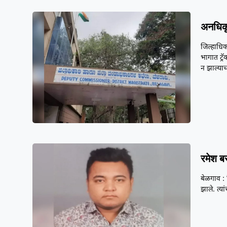
अनधिकृ
जिल्हाधिक
भागात ट्र
न झाल्याच
रमेश ब
बेळगाव :
झाले. त्