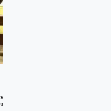
टक
्त