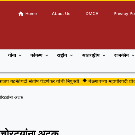
Home
About Us
DMCA
Privacy Po
गोवा
कोकण
राष्ट्रीय
आंतराष्ट्रीय
राजकीय
टनेतेपदी संतोष पेडणेकर यांची नियुक्ती
बेळगावच्या महापौरपदी प्रीती क
चोरट्यांना अटक
य चोरट्यांना अटक