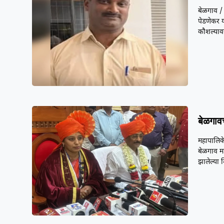
बेळगाव / 
पेडणेकर य
कौशल्यावर
बेळगाव
महापालिके
बेळगाव म
झालेल्या