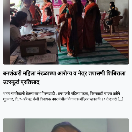
बनशंकरी महिला मंडळाच्या आरोग्य व नेत्र तपासणी शिबिराला
उत्स्फूर्त प्रतिसाद
शंभर नागरिकांनी घेतला लाभ पिरणवाडी : बनशंकरी महिला मंडळ, पिरणवाडी यांच्या वतीने
शुक्रवार, दि. ७ ऑगस्ट रोजी विनायक नगर येथील विनायक मंदिरात सकाळी १० ते दुपारी
[…]