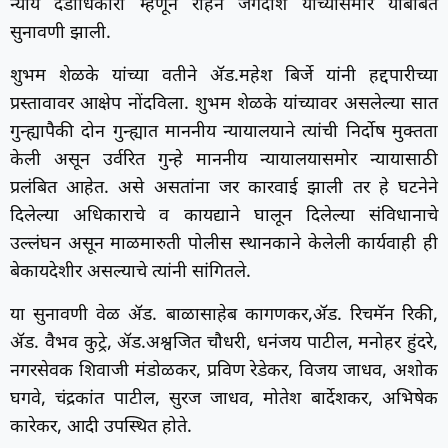
न्याय दंडाधिकारी म्हणून रोहन जगदीश यांच्यासमोर याबाबत
सुनावणी झाली.
शुभम शेळके यांच्या वतीने ॲड.महेश बिर्जे यांनी हद्दपारीच्या
प्रस्तावावर आक्षेप नोंदविला. शुभम शेळके यांच्यावर असलेल्या सात
गुन्ह्यापैकी दोन गुन्ह्यात माननीय न्यायालयाने त्यांची निर्दोष मुक्तता
केली असून उर्वरित गुन्हे माननीय न्यायालयासमोर न्यायासाठी
प्रलंबित आहेत. असे असतांना जर कारवाई झाली तर हे घटनेने
दिलेल्या अधिकाराचे व कायद्याने घालून दिलेल्या संविधानाचे
उल्लंघन असून माळमारुती पोलीस स्थानकाने केलेली कार्यवाही ही
बेकायदेशीर असल्याचे त्यांनी सांगितले.
या सुनावणी वेळ ॲड. बाळासाहेब कागणकर,ॲड. रिचमॅन रिकी,
ॲड. वैभव कुट्रे, ॲड.अश्वजित चौधरी, धनंजय पाटील, मनोहर हुंदरे,
नगरसेवक शिवाजी मंडोळकर, प्रविण रेडेकर, विजय जाधव, अशोक
घगवे, चंद्रकांत पाटील, सुरज जाधव, मोतेश बार्देशकर, अभिषेक
कारेकर, आदी उपस्थित होते.