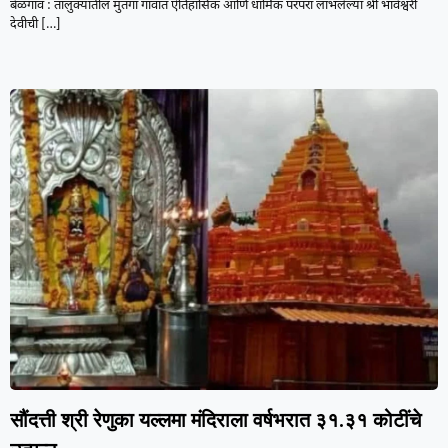
बेळगाव : तालुक्यातील मुतगा गावात ऐतिहासिक आणि धार्मिक परंपरा लाभलेल्या श्री भावेश्वरी
देवीची
[…]
सौंदत्ती श्री रेणुका यल्लमा मंदिराला वर्षभरात ३१.३१ कोटींचे