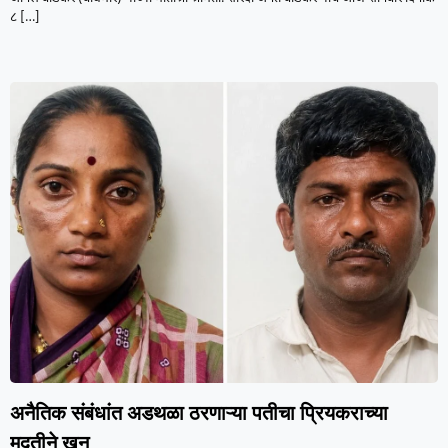
८
[…]
अनैतिक संबंधांत अडथळा ठरणाऱ्या पतीचा प्रियकराच्या
मदतीने खून