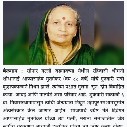
बेळगाव :
सोनार गल्ली वडगावच्या येथील रहिवासी श्रीमती
शोभाताई आप्पासाहेब मुतगेकर (वय ८८ वर्षे) यांचे गुरुवारी रात्री
वृद्धापकाळाने निधन झाले. त्यांच्या पश्चात मुलगा, सून, दोन विवाहित
कन्या, जावई आणि नातवंडे असा परिवार आहे. शुक्रवारी सकाळी ९
वा. निवासस्थानापासून त्यांची अंत्ययात्रा निघून शहापूर स्मशानभूमीत
अंत्यसंस्कार केले जाणार आहेत. भाजपाचे ज्येष्ठ नेते दिवंगत
आप्पासाहेब मुतगेकर यांच्या त्या पत्नी, मराठा समाजातील जेष्ठ
स्वर्गीय गुरुअण्णा नाथाजी हलगेकर यांच्या त्या ज्येष्ठ कन्या होत्या.