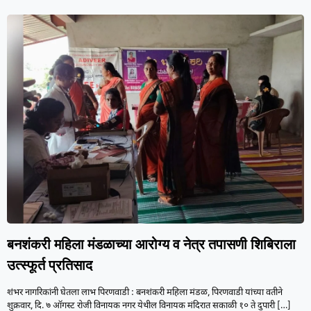
बनशंकरी महिला मंडळाच्या आरोग्य व नेत्र तपासणी शिबिराला
उत्स्फूर्त प्रतिसाद
शंभर नागरिकांनी घेतला लाभ पिरणवाडी : बनशंकरी महिला मंडळ, पिरणवाडी यांच्या वतीने
शुक्रवार, दि. ७ ऑगस्ट रोजी विनायक नगर येथील विनायक मंदिरात सकाळी १० ते दुपारी
[…]