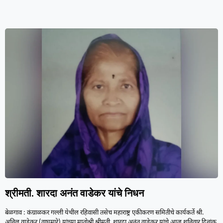
श्रीमती. शारदा अनंत वाडेकर यांचे निधन
बेळगाव : कंग्राळकर गल्ली येथील रहिवासी तसेच महाराष्ट्र एकीकरण समितीचे कार्यकर्ते श्री.
अनिल वाडेकर (वाघमारे) यांच्या मातोश्री श्रीमती. शारदा अनंत वाडेकर यांचे आज शनिवार दिनांक