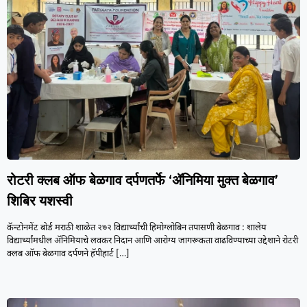
रोटरी क्लब ऑफ बेळगाव दर्पणतर्फे ‘ॲनिमिया मुक्त बेळगाव’
शिबिर यशस्वी
कॅन्टोनमेंट बोर्ड मराठी शाळेत २७२ विद्यार्थ्यांची हिमोग्लोबिन तपासणी बेळगाव : शालेय
विद्यार्थ्यांमधील ॲनिमियाचे लवकर निदान आणि आरोग्य जागरूकता वाढविण्याच्या उद्देशाने रोटरी
क्लब ऑफ बेळगाव दर्पणने हॅपीहार्ट
[…]