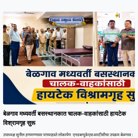
बेळगाव मध्यवर्ती बसस्थानकात चालक-वाहकांसाठी हायटेक
विश्रामगृह सुरू
उपाध्यक्ष सुनील हणमण्णावर यांच्याहस्ते लोकार्पण एनडब्ल्यूकेएसआरटीसीचा उपक्रम बेळगाव :