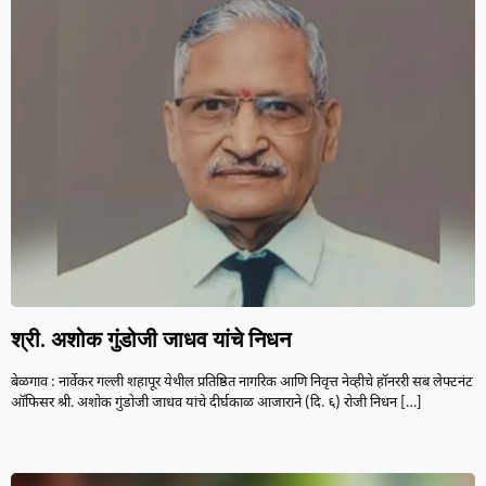
श्री. अशोक गुंडोजी जाधव यांचे निधन
बेळगाव : नार्वेकर गल्ली शहापूर येथील प्रतिष्ठित नागरिक आणि निवृत्त नेव्हीचे हॉनररी सब लेफ्टनंट
ऑफिसर श्री. अशोक गुंडोजी जाधव यांचे दीर्घकाळ आजाराने (दि. ६) रोजी निधन
[…]