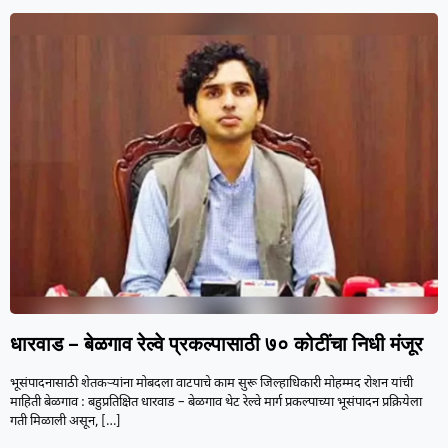
धारवाड – बेळगाव रेल्वे प्रकल्पासाठी ७० कोटींचा निधी मंजूर
भूसंपादनासाठी शेतकऱ्यांना मोबदला वाटपाचे काम सुरू जिल्हाधिकारी मोहम्मद रोशन यांची
माहिती बेळगाव : बहुप्रतिक्षित धारवाड – बेळगाव थेट रेल्वे मार्ग प्रकल्पाच्या भूसंपादन प्रक्रियेला
गती मिळाली असून,
[…]