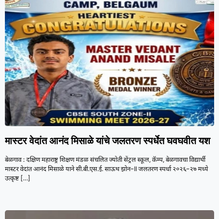
मास्टर वेदांत आनंद मिसाळे यांचे जलतरण स्पर्धेत घवघवीत यश
बेळगाव : दक्षिण महाराष्ट्र शिक्षण मंडळ संचलित ज्योती सेंट्रल स्कूल, कॅम्प, बेळगावचा विद्यार्थी
मास्टर वेदांत आनंद मिसाळे याने सी.बी.एस.ई. साऊथ झोन–II जलतरण स्पर्धा २०२६–२७ मध्ये
उत्कृष्ट
[…]