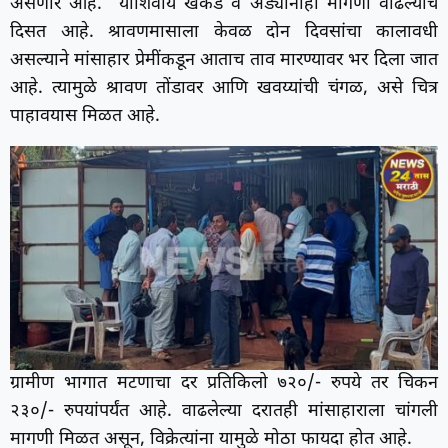
असणार आहे. याशिवाय खेकडे व अंड्यांनाही मागणी वाढल्याचे
दिसत आहे. श्रावणमासाला केवळ दोन दिवसांचा कालावधी
असल्याने मांसाहार प्रेमींकडून आताच ताव मारण्यावर भर दिला जात
आहे. त्यामुळे श्रावण तोंडावर आणि खवय्यांची चंगळ, असे चित्र
पाहावयास मिळत आहे.
ग्रामीण भागात मटणाचा दर प्रतिकिलो ७२०/- रुपये तर चिकन
२३०/- रुपयांपर्यंत आहे. वाढलेल्या दरातही मांसाहाराला चांगली
मागणी मिळत असून, विक्रेत्यांना यामुळे मोठा फायदा होत आहे.