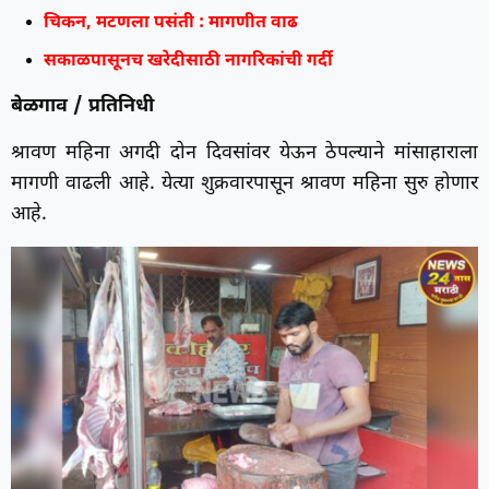
चिकन, मटणला पसंती : मागणीत वाढ
सकाळपासूनच खरेदीसाठी नागरिकांची गर्दी
बेळगाव / प्रतिनिधी
श्रावण महिना अगदी दोन दिवसांवर येऊन ठेपल्याने मांसाहाराला
मागणी वाढली आहे. येत्या शुक्रवारपासून श्रावण महिना सुरु होणार
आहे.