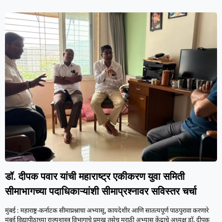
डॉ. दीपक पवार यांची महाराष्ट्र एकीकरण युवा समिती
सीमाभागच्या पदाधिकाऱ्यांशी सीमाप्रश्नावर सविस्तर चर्चा
मुंबई : महाराष्ट्र-कर्नाटक सीमाप्रश्नाचा अभ्यासू, कायदेशीर आणि सातत्यपूर्ण पाठपुरावा करणारे
मुंबई विद्यापीठाच्या राज्यशास्त्र विभागाचे प्रमुख तसेच मराठी अभ्यास केंद्राचे अध्यक्ष डॉ. दीपक