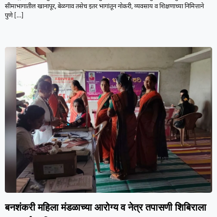
सीमाभागातील खानापूर, बेळगाव तसेच इतर भागांतून नोकरी, व्यवसाय व शिक्षणाच्या निमित्ताने
पुणे
[…]
बनशंकरी महिला मंडळाच्या आरोग्य व नेत्र तपासणी शिबिराला