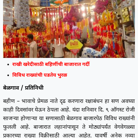
राखी खरेदीसाठी बहिणींची बाजारात गर्दी
विविध राख्यांची पडतेय भुरळ
बेळगाव / प्रतिनिधी
बहीण – भावाचे प्रेमळ नाते दृढ करणारा रक्षाबंधन हा सण अवघ्या
काही दिवसांवर येऊन ठेपला आहे. यंदा शनिवार दि. ९ ऑगस्ट रोजी
साजऱ्या होणाऱ्या या सणासाठी बेळगाव बाजारपेठ विविध राख्यांनी
फुलली आहे. बाजारात लहानांपासून ते मोठ्यांपर्यंत वेगवेगळ्या
प्रकारच्या राख्या विक्रीसाठी आल्या आहेत. यावर्षी अनेक नव्या