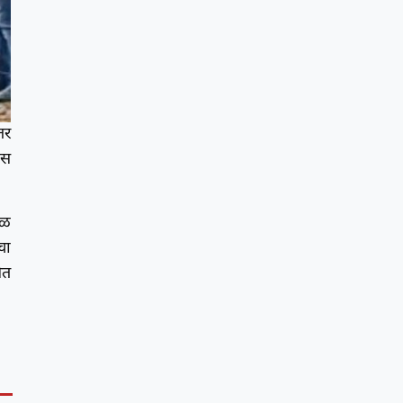
तर
ास
वळ
चा
ेत