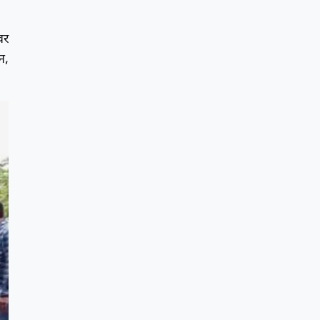
वर
न,