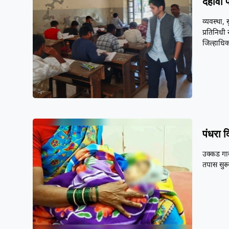
दहावी पर
व्यवस्था, 
प्रतिनिधी 
जिल्हाधिक
पंधरा द
उक्कड गा
तपास सुरू