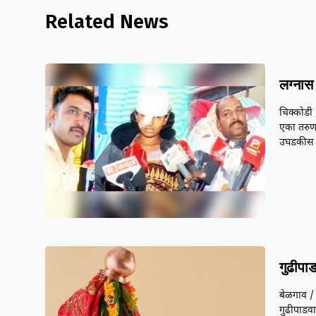
Related News
लग्नास 
चिक्कोडी 
एका तरुणा
उघडकीस 
गुढीपा
बेळगाव / 
गुढीपाडवा