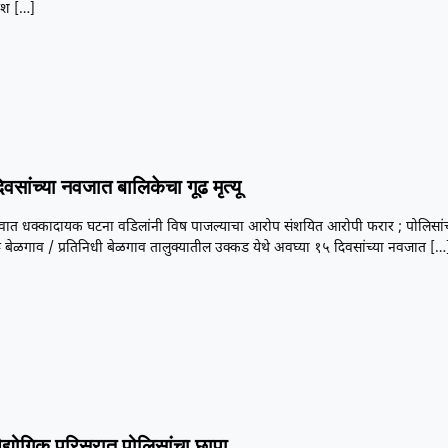
यश
[…]
िवसांच्या नवजात बालिकेचा गूढ मृत्यू
वात धक्कादायक घटना वडिलांनी विष पाजल्याचा आरोप संशयित आरोपी फरार ; पोलिसां
 बेळगाव / प्रतिनिधी बेळगाव तालुक्यातील उक्कड येथे अवघ्या १५ दिवसांच्या नवजात
[…
औद्योगिक परिसरात पोलिसांचा छापा