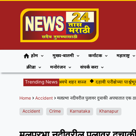
होम
मुख्य-बातमी
कर्नाटक
महाराष्ट्र
क्रीडा
मनोरंजन
संपर्क करा
गुढीपाडव्याच्या स्वागतासाठी अवघे शहर सज्ज
Trending News
दहावी परीक्षेच्या पार्श्वभूमीवर 
Home
Accident
मलप्रभा नदीवरील पुलावर दुचाकी अपघातात एक ठ
Accident
Crime
Karnataka
Khanapur
मलप्रभा नदीवरील पुलावर दुचा