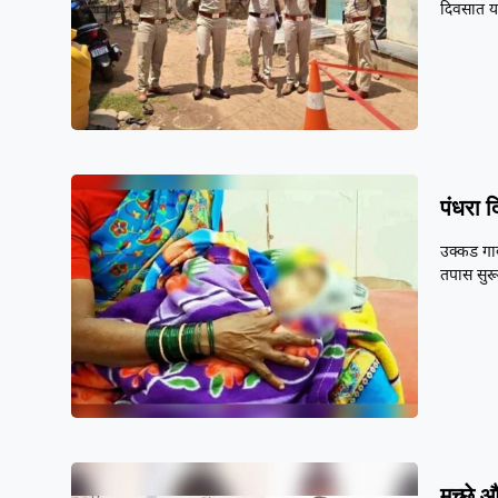
दिवसात 
पंधरा द
उक्कड गा
तपास सुरू
मच्छे 