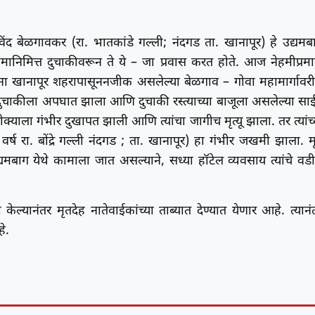
िंद बेळगावकर (रा. भातकांडे गल्ली; नंदगड ता. खानापूर) हे उद्यमब
निमित्त दुचाकीवरून ते ये – जा प्रवास करत होते. आज नेहमीप्रमा
खानापूर शहरापासूननजीक असलेल्या बेळगाव – गोवा महामार्गावर
्या दुचाकीला अपघात झाला आणि दुचाकी रस्त्याच्या बाजूला असलेल्या सा
क्याला गंभीर दुखापत झाली आणि त्यांचा जागीच मृत्यू झाला. तर त्यांच्
ष रा. बोंद्रे गल्ली नंदगड ; ता. खानापूर) हा गंभीर जखमी झाला. म
यमबाग येथे कामाला जात असल्याने, सध्या हॉटेल व्यवसाय त्यांचे वड
ल्यानंतर मृतदेह नातेवाईकांच्या ताब्यात देण्यात येणार आहे. त्यानं
े.