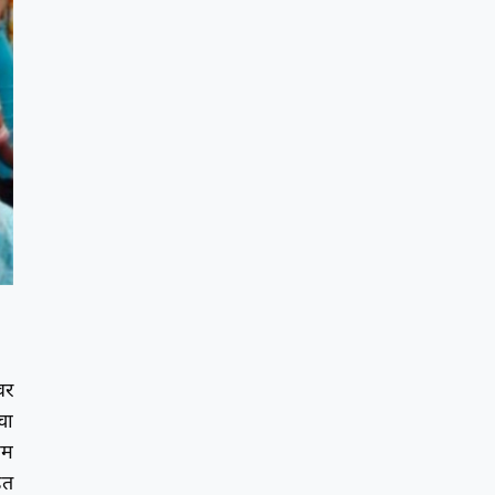
वर
चा
ाम
ित