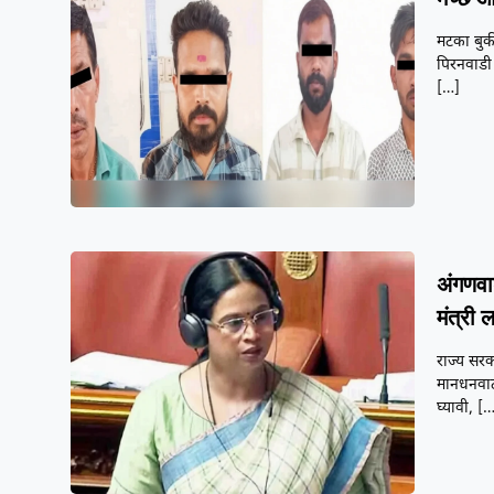
मटका बुकी
पिरनवाडी
[…]
अंगणवा
मंत्री ल
राज्य सरक
मानधनवाढी
घ्यावी,
[…