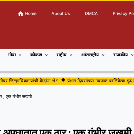
Home
About Us
DMCA
Privacy Po
गोवा
कोकण
राष्ट्रीय
आंतराष्ट्रीय
राजकीय
जिल्हाधिकाऱ्यांची केंद्रांना भेट
पंधरा दिवसांच्या नवजात बालिकेचा गूढ मृत्यू
ार ; एक गंभीर जखमी
की अपघातात एक ठार ; एक गंभीर जखमी