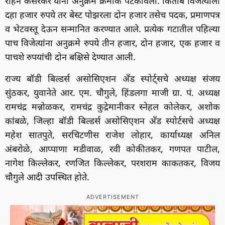
रोहन केसरकर यांनी अनुक्रमे क्रमांक पटकावला. किताब विजेत्याला
दहा हजार रुपये तर बेस्ट पोझरला दोन हजार तसेच पदक, प्रमाणपत्र
व भेटवस्तू देऊन सन्मानित करण्यात आले. प्रत्येक गटातील पहिल्या
पाच विजेत्यांना अनुक्रमे रुपये तीन हजार, दोन हजार, एक हजार व
पाचशे रुपयांची दोन बक्षिसे देण्यात आली.
राज्य बॉडी बिल्डर्स असोसिएशन अँड स्पोर्ट्सचे अध्यक्ष संजय
सुंठकर, युवानेते आर. एम. चौगुले, हिंडलगा माजी ग्रा. पं. अध्यक्ष
रामचंद्र मन्नोळकर, रामचंद्र कुद्रेमानीकर स्नेहल कोलेकर, अशोक
कांबळे, जिल्हा बॉडी बिल्डर्स असोसिएशन अँड स्पोर्टसचे अध्यक्ष
महेश सातपुते, सरचिटणीस राजेश लोहार, कार्याध्यक्ष अनिल
अंबरोळे, आप्पाणा मडीवाळ, रवी कोकीतकर, गणपत पाटील,
नागेश किल्लेकर, रणजित किल्लेकर, परशराम काकतकर, विजय
चौगुले आदी उपस्थित होते.
ADVERTISEMENT