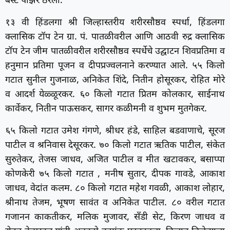
बेस्ट पोझर ठरला.
१३ वी हिंडलगा श्री जिल्हास्तरीय शरीरसौष्ठव स्पर्धा, हिंडलगा
क्लासिक टॉप टेन ग्रा. पं. पातळीवरील आणि आठवी रुद्र क्लासिक
टॉप टेन जीम पातळीवरील शरीरसौष्ठव स्पर्धेचे उद्घाटन शिवप्रतिमा व
हनुमान प्रतिमा पूजन व दीपप्रज्वलनाने करण्यात आले. ५५ किलो
गटात सुनील गुजनाळ, अनिकेत शिंदे, नितीन होसूरकर, रोहित मोरे
व आदर्श येळ्ळूरकर. ६० किलो गटात प्रितम कोलकार, साईनाथ
कार्वेकर, नितीन पाऊसकर, सागर कळीमनी व शुभम मुतगेकर.
६५ किलो गटात उमेश गंगणे, श्रीधर हंडे, साहिल बडवाणाचे, सूरज
पाटील व श्रनिवास देसूरकर. ७० किलो गटात ऋतिक पाटील, संकेत
सुरुतेकर, तेजस जाधव, अजित पाटील व मीत खटावकर, बसाप्पा
कोणकेरी ७५ किलो गटात , मनीष सुतार, दीपक गावडे, आकाश
जाधव, वेदांत कलम. ८० किलो गटात महेश गवळी, आकाश लोहार,
श्रीनाथ तेजम, भूषण सावंत व अनिकेत पाटील. ८० वरील गटात
गजानन काकतीकर, मलिक मुजावर, सँडी सेट, किरण जाधव व