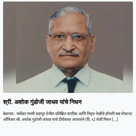
श्री. अशोक गुंडोजी जाधव यांचे निधन
बेळगाव : नार्वेकर गल्ली शहापूर येथील प्रतिष्ठित नागरिक आणि निवृत्त नेव्हीचे हॉनररी सब लेफ्टनंट
ऑफिसर श्री. अशोक गुंडोजी जाधव यांचे दीर्घकाळ आजाराने (दि. ६) रोजी निधन
[…]