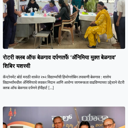
रोटरी क्लब ऑफ बेळगाव दर्पणतर्फे ‘ॲनिमिया मुक्त बेळगाव’
शिबिर यशस्वी
कॅन्टोनमेंट बोर्ड मराठी शाळेत २७२ विद्यार्थ्यांची हिमोग्लोबिन तपासणी बेळगाव : शालेय
विद्यार्थ्यांमधील ॲनिमियाचे लवकर निदान आणि आरोग्य जागरूकता वाढविण्याच्या उद्देशाने रोटरी
क्लब ऑफ बेळगाव दर्पणने हॅपीहार्ट
[…]