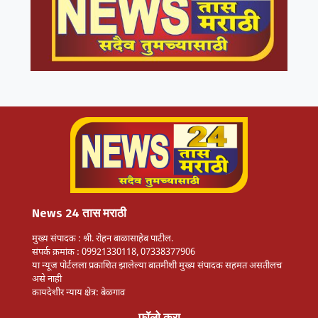
News 24 तास मराठी
मुख्य संपादक : श्री. रोहन बाळासाहेब पाटील.
संपर्क क्रमांक : 09921330118, 07338377906
या न्यूज पोर्टलला प्रकाशित झालेल्या बातमीशी मुख्य संपादक सहमत असतीलच
असे नाही
कायदेशीर न्याय क्षेत्र: बेळगाव
फॉलो करा