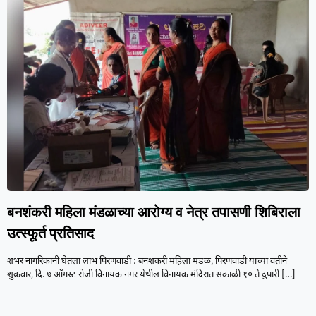
बनशंकरी महिला मंडळाच्या आरोग्य व नेत्र तपासणी शिबिराला
उत्स्फूर्त प्रतिसाद
शंभर नागरिकांनी घेतला लाभ पिरणवाडी : बनशंकरी महिला मंडळ, पिरणवाडी यांच्या वतीने
शुक्रवार, दि. ७ ऑगस्ट रोजी विनायक नगर येथील विनायक मंदिरात सकाळी १० ते दुपारी
[…]