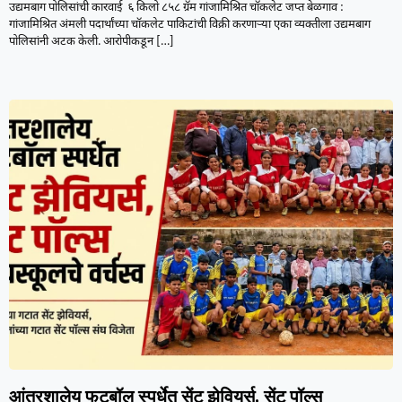
उद्यमबाग पोलिसांची कारवाई ६ किलो ८५८ ग्रॅम गांजामिश्रित चॉकलेट जप्त बेळगाव :
गांजामिश्रित अंमली पदार्थांच्या चॉकलेट पाकिटांची विक्री करणाऱ्या एका व्यक्तीला उद्यमबाग
पोलिसांनी अटक केली. आरोपीकडून
[…]
आंतरशालेय फुटबॉल स्पर्धेत सेंट झेवियर्स, सेंट पॉल्स