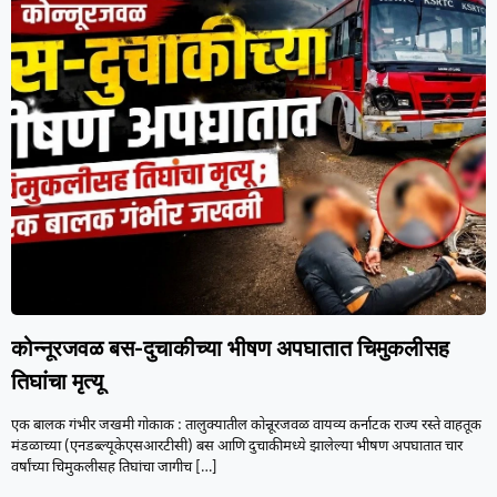
कोन्नूरजवळ बस-दुचाकीच्या भीषण अपघातात चिमुकलीसह
तिघांचा मृत्यू
एक बालक गंभीर जखमी गोकाक : तालुक्यातील कोन्नूरजवळ वायव्य कर्नाटक राज्य रस्ते वाहतूक
मंडळाच्या (एनडब्ल्यूकेएसआरटीसी) बस आणि दुचाकीमध्ये झालेल्या भीषण अपघातात चार
वर्षांच्या चिमुकलीसह तिघांचा जागीच
[…]