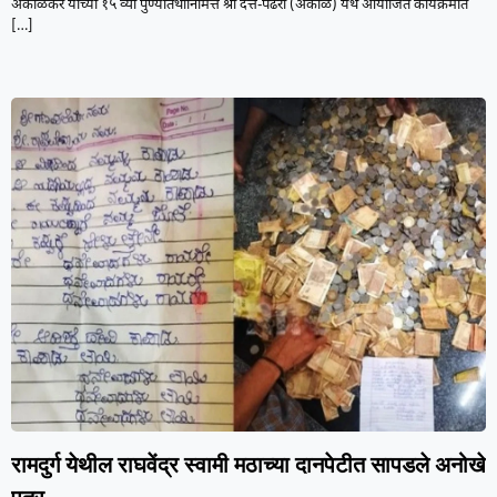
अकोळकर यांच्या १५ व्या पुण्यतिथीनिमित्त श्री दत्त-पंढरी (अकोळ) येथे आयोजित कार्यक्रमात
[…]
रामदुर्ग येथील राघवेंद्र स्वामी मठाच्या दानपेटीत सापडले अनोखे