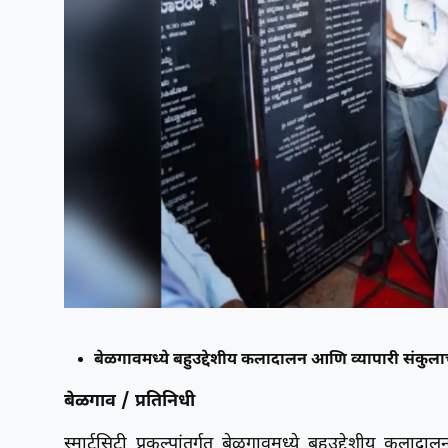
बेळगावमध्ये बहुउद्देशीय कलादालन आणि व्यापारी संकुलाच
बेळगाव / प्रतिनिधी
स्मार्टसिटी प्रकल्पांतर्गत बेळगावमध्ये बहुउद्देशीय 