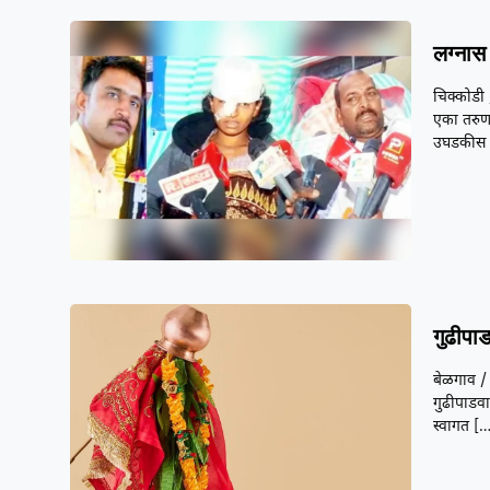
लग्नास 
चिक्कोडी 
एका तरुणा
उघडकीस 
गुढीपा
बेळगाव / 
गुढीपाडवा
स्वागत
[…