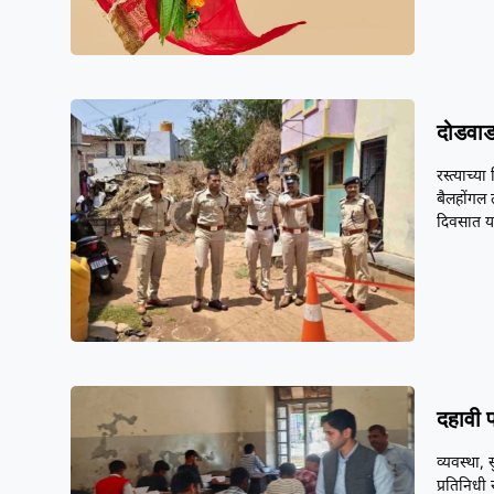
दोडवाड
रस्त्याच्
बैलहोंगल 
दिवसात 
दहावी पर
व्यवस्था, 
प्रतिनिधी 