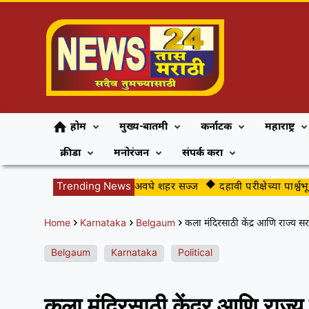
होम
मुख्य-बातमी
कर्नाटक
महाराष्ट्र
क्रीडा
मनोरंजन
संपर्क करा
ुढीपाडव्याच्या स्वागतासाठी अवघे शहर सज्ज
Trending News
दहावी परीक्षेच्या पार्श्वभूमीवर जि
Home
Karnataka
Belgaum
कला मंदिरसाठी केंद्र आणि राज्य सरका
Belgaum
Karnataka
Political
कला मंदिरसाठी केंद्र आणि राज्य