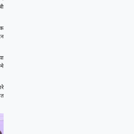
री
िक
टन
या
मे
रे
ात