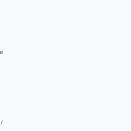
का
 /