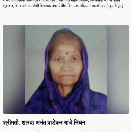
शंभर नागरिकांनी घेतला लाभ पिरणवाडी : बनशंकरी महिला मंडळ, पिरणवाडी यांच्या वतीने
शुक्रवार, दि. ७ ऑगस्ट रोजी विनायक नगर येथील विनायक मंदिरात सकाळी १० ते दुपारी
[…]
श्रीमती. शारदा अनंत वाडेकर यांचे निधन