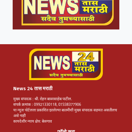
News 24 तास मराठी
मुख्य संपादक : श्री. रोहन बाळासाहेब पाटील.
संपर्क क्रमांक : 09921330118, 07338377906
या न्यूज पोर्टलला प्रकाशित झालेल्या बातमीशी मुख्य संपादक सहमत असतीलच
असे नाही
कायदेशीर न्याय क्षेत्र: बेळगाव
फॉलो करा