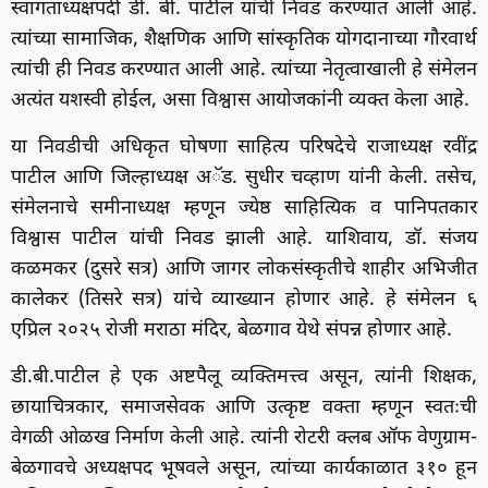
स्वागताध्यक्षपदी डी. बी. पाटील यांची निवड करण्यात आली आहे.
त्यांच्या सामाजिक, शैक्षणिक आणि सांस्कृतिक योगदानाच्या गौरवार्थ
त्यांची ही निवड करण्यात आली आहे. त्यांच्या नेतृत्वाखाली हे संमेलन
अत्यंत यशस्वी होईल, असा विश्वास आयोजकांनी व्यक्त केला आहे.
या निवडीची अधिकृत घोषणा साहित्य परिषदेचे राजाध्यक्ष रवींद्र
पाटील आणि जिल्हाध्यक्ष अॅड. सुधीर चव्हाण यांनी केली. तसेच,
संमेलनाचे समीनाध्यक्ष म्हणून ज्येष्ठ साहित्यिक व पानिपतकार
विश्वास पाटील यांची निवड झाली आहे. याशिवाय, डॉ. संजय
कळमकर (दुसरे सत्र) आणि जागर लोकसंस्कृतीचे शाहीर अभिजीत
कालेकर (तिसरे सत्र) यांचे व्याख्यान होणार आहे. हे संमेलन ६
एप्रिल २०२५ रोजी मराठा मंदिर, बेळगाव येथे संपन्न होणार आहे.
डी.बी.पाटील हे एक अष्टपैलू व्यक्तिमत्त्व असून, त्यांनी शिक्षक,
छायाचित्रकार, समाजसेवक आणि उत्कृष्ट वक्ता म्हणून स्वतःची
वेगळी ओळख निर्माण केली आहे. त्यांनी रोटरी क्लब ऑफ वेणुग्राम-
बेळगावचे अध्यक्षपद भूषवले असून, त्यांच्या कार्यकाळात ३१० हून