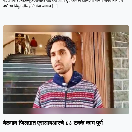
मंडळाच्या (एनडब्ल्यूकेएसआरटीसी) बस आणि दुचाकीमध्ये झालेल्या भीषण अपघातात चार
वर्षांच्या चिमुकलीसह तिघांचा जागीच
[…]
बेळगाव जिल्ह्यात एसआयआरचे ८८ टक्के काम पूर्ण