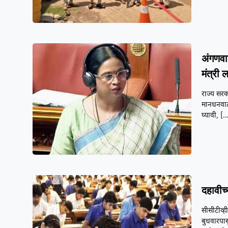
अंगणवा
मंत्री ल
राज्य सरक
मानधनवाढी
घ्यावी,
[…
दहावीच्
सीसीटीव्ह
बुधवारपास