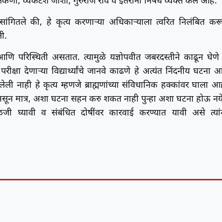
ी, व्यंकटेश जोशी, गुरुराज राव व इतरांनी निषेध व्यक्त केले आहे.
ात सांगितले की, हे कृत्य करणाऱ्या अधिकाऱ्याला त्वरित निलंबित कर
ली.
 आणि परिस्थिती असतात. त्यामुळे यज्ञोपवीत जबरदस्तीने काढून घेणे 
ीक्षा देणाऱ्या विद्यार्थ्यांचे जानवे काढणे हे अत्यंत निंदनीय घटना आ
ेली नाही हे कृत्य म्हणजे ब्राह्मणांच्या संविधानिक हक्कांवर घाला आह
्रिय असून मात्र, अशा घटना सहन करु शकत नाही पुन्हा अशा घटना होऊ नय
ी घ्यावी व संबंधित दोषींवर कारवाई करण्यात यावी असे त्यां