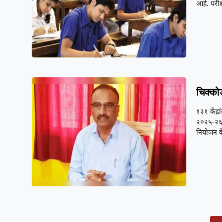
आहे. परीक्
चिक्कोड
१३१ केंद्
२०२५-२६ श
नियोजन क