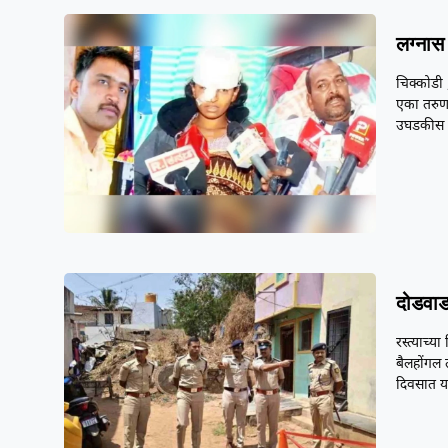
लग्नास 
चिक्कोडी 
एका तरुणा
उघडकीस 
दोडवाड
रस्त्याच्
बैलहोंगल 
दिवसात 