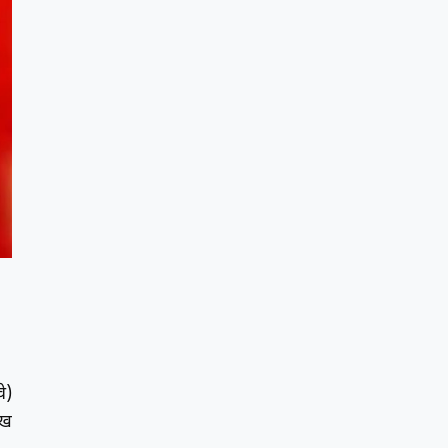
े)
ुख