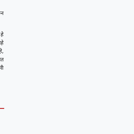
ून
हे
हे
े,
ेत
नी