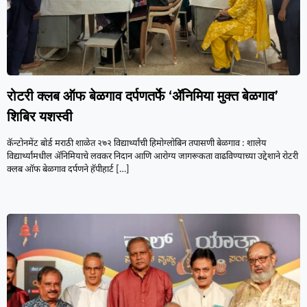
रोटरी क्लब ऑफ बेळगाव दर्पणतर्फे ‘ॲनिमिया मुक्त बेळगाव’
शिबिर यशस्वी
कॅन्टोनमेंट बोर्ड मराठी शाळेत २७२ विद्यार्थ्यांची हिमोग्लोबिन तपासणी बेळगाव : शालेय
विद्यार्थ्यांमधील ॲनिमियाचे लवकर निदान आणि आरोग्य जागरूकता वाढविण्याच्या उद्देशाने रोटरी
क्लब ऑफ बेळगाव दर्पणने हॅपीहार्ट
[…]