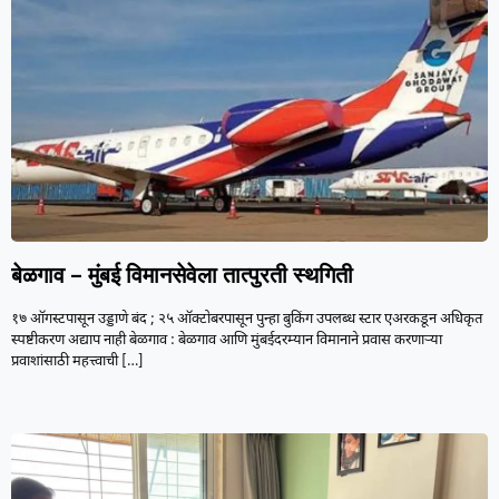
बेळगाव – मुंबई विमानसेवेला तात्पुरती स्थगिती
१७ ऑगस्टपासून उड्डाणे बंद ; २५ ऑक्टोबरपासून पुन्हा बुकिंग उपलब्ध स्टार एअरकडून अधिकृत
स्पष्टीकरण अद्याप नाही बेळगाव : बेळगाव आणि मुंबईदरम्यान विमानाने प्रवास करणाऱ्या
प्रवाशांसाठी महत्त्वाची
[…]