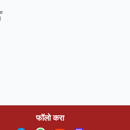
चा
]
फॉलो करा