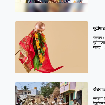
गुढीपा
बेळगाव / 
गुढीपाडवा
स्वागत
[…
दोडवाड
रस्त्याच्
बैलहोंगल 