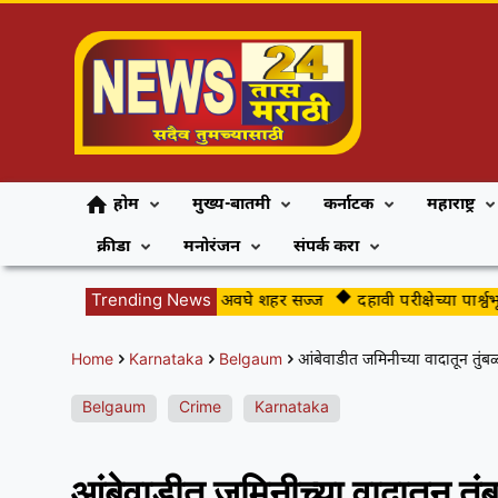
होम
मुख्य-बातमी
कर्नाटक
महाराष्ट्र
क्रीडा
मनोरंजन
संपर्क करा
गुढीपाडव्याच्या स्वागतासाठी अवघे शहर सज्ज
Trending News
दहावी परीक्षेच्या पार्श्वभूमीव
Home
Karnataka
Belgaum
आंबेवाडीत जमिनीच्या वादातून त
Belgaum
Crime
Karnataka
आंबेवाडीत जमिनीच्या वादातून त