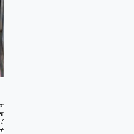
ेश
चा
्व
गे