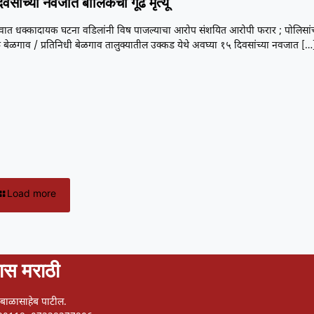
िवसांच्या नवजात बालिकेचा गूढ मृत्यू
वात धक्कादायक घटना वडिलांनी विष पाजल्याचा आरोप संशयित आरोपी फरार ; पोलिसां
 बेळगाव / प्रतिनिधी बेळगाव तालुक्यातील उक्कड येथे अवघ्या १५ दिवसांच्या नवजात
[…
Load more
स मराठी
न बाळासाहेब पाटील.