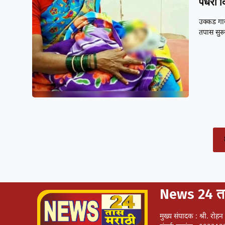
पंधरा द
उक्कड गा
तपास सुरू
News 24 ता
मुख्य संपादक : श्री. रोह