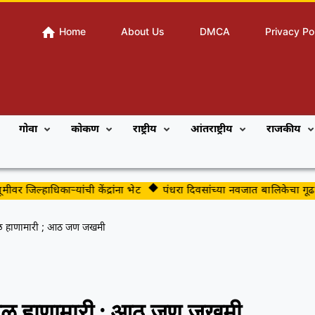
Home
About Us
DMCA
Privacy Po
गोवा
कोकण
राष्ट्रीय
आंतराष्ट्रीय
राजकीय
र जिल्हाधिकाऱ्यांची केंद्रांना भेट
पंधरा दिवसांच्या नवजात बालिकेचा गूढ मृत्यू
ुंबळ हाणामारी ; आठ जण जखमी
ुंबळ हाणामारी ; आठ जण जखमी